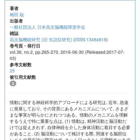
著者
梅田 聡
出版者
一般社団法人 日本高次脳機能障害学会
雑誌
高次脳機能研究 (旧 失語症研究)
(
ISSN:13484818
)
巻号頁・発行日
vol.36, no.2, pp.265-270, 2016-06-30 (Released:2017-07-
03)
参考文献数
25
被引用文献数
3
情動に関する神経科学的アプローチによる研究は, 近年, 急速
に発展しており, その背景にあるメカニズムについて, さまざ
まな事実が明らかにされつつある。情動のメカニズムを理解
するうえで特に重要な点は, (1) 情動は, 精神活動と脳活動だ
けでは捉えきれず, 自律神経を介した身体活動に着目する必要
があること, (2) 脳活動について検討する際, 関連する脳部位
レベルの局在論に限定せず, ネットワークとして理解すべきで