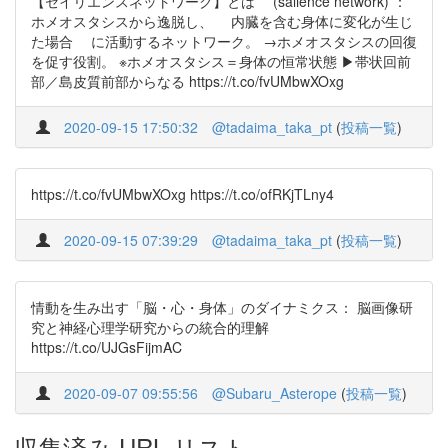
【セイリエンスネットワーク】とは (salience network) ：
ホメオスタシスから逸脱し、 内臓を含む身体に変化が生じ
た場合 に活動するネットワーク。 →ホメオスタシスの回復
を促す役割。 ※ホメオスタシス＝身体の恒常状態 ▶︎帯状回前
部／島皮質前部からなる https://t.co/fvUMbwXOxg
2020-09-15 17:50:32
@tadaima_taka_pt
(
投稿一覧
)
https://t.co/fvUMbwXOxg https://t.co/ofRKjTLny4
2020-09-15 07:39:29
@tadaima_taka_pt
(
投稿一覧
)
情動を生み出す「脳・心・身体」のダイナミクス： 脳画像研
究と神経心理学研究からの統合的理解
https://t.co/UJGsFijmAC
2020-09-07 09:55:56
@Subaru_Asterope
(
投稿一覧
)
収集済み URL リスト