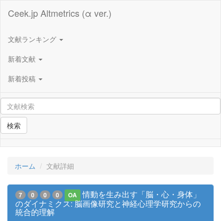
Ceek.jp Altmetrics (α ver.)
文献ランキング
新着文献
新着投稿
検索
ホーム
文献詳細
情動を生み出す「脳・心・身体」
7
0
0
0
OA
のダイナミクス: 脳画像研究と神経心理学研究からの
統合的理解