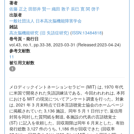
著者
佐藤 正之
田部井 賢一
織田 敦子
辰巳 寛
関 啓子
出版者
一般社団法人 日本高次脳機能障害学会
雑誌
高次脳機能研究 (旧 失語症研究)
(
ISSN:13484818
)
巻号頁・発行日
vol.43, no.1, pp.33-38, 2023-03-31 (Released:2023-04-24)
参考文献数
11
被引用文献数
1
メロディックイントネーションセラピー (MIT) は, 1970 年代
に米国で開発された失語訓練法である。今回われわれは, 本邦
における MIT の現況についてアンケート調査を行った。対象
は, 2021 年 3 月末時点で日本言語聴覚士協会のホームページ
に掲載されていた 3,136 施設。同年 5 月 1 日付けで, 返信用
封筒を同封した質問紙を郵送, 各施設の代表の言語聴覚士
(ST) に記入を依頼した。回収期限は同年 6 月末とした。有効
発行総数 3,127 件のうち, 1,186 件が回収できた (回収率