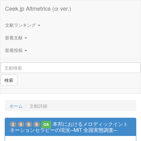
Ceek.jp Altmetrics (α ver.)
文献ランキング
新着文献
新着投稿
検索
ホーム
文献詳細
本邦におけるメロディックイント
2
0
0
0
OA
ネーションセラピーの現況─MIT 全国実態調査─