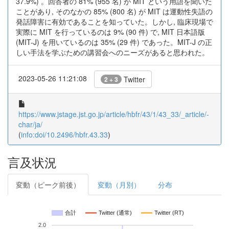
37.9%) 。回答者の 81% (955 名) が MIT という用語を聞いた
ことがあり, そのなかの 85% (800 名) が MIT は運動性失語の
発話障害に有効であることを知っていた。しかし, 臨床現場で
実際に MIT を行っているのは 9% (90 件) で, MIT 日本語版
(MIT-J) を用いているのは 35% (29 件) であった。MIT-J の正
しい手法を学ぶための講習会へのニーズがあると思われた。
2023-05-26 11:21:08
Twitter
2 + 3
https://www.jstage.jst.go.jp/article/hbfr/43/1/43_33/_article/-
char/ja/
(
info:doi/10.2496/hbfr.43.33
)
言及状況
変動（ピーク前後）
変動（月別）
分布
合計
Twitter (通常)
Twitter (RT)
2.0