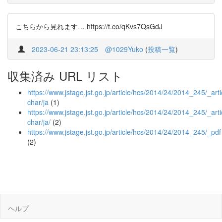
こちらから見れます… https://t.co/qKvs7QsGdJ
2023-06-21 23:13:25
@1029Yuko
(
投稿一覧
)
収集済み URL リスト
https://www.jstage.jst.go.jp/article/hcs/2014/24/2014_245/_arti
char/ja
(1)
https://www.jstage.jst.go.jp/article/hcs/2014/24/2014_245/_arti
char/ja/
(2)
https://www.jstage.jst.go.jp/article/hcs/2014/24/2014_245/_pdf
(2)
ヘルプ