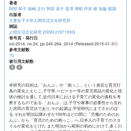
著者
阿部 和子
柴崎 正行
阿部 栄子
是澤 博昭
坪井 瞳
加藤 紫識
出版者
大妻女子大学人間生活文化研究所
雑誌
人間生活文化研究
(
ISSN:21871930
)
巻号頁・発行日
vol.2014, no.24, pp.245-264, 2014 (Released:2015-01-31)
参考文献数
70
被引用文献数
1
1
本研究の目的は,「おんぶ」や「抱っこ」という身近な育児行
為の変化とえじこ,子守帯,ベビーカー等の育児用品の変化と現
状の検討を通して,近代日本における子育ての変化の過程を考
察するものである.「おんぶ」は,子守や家事の必要性から生れ
た庶民の育児法であり,その起源は,平安時代にまでさかのぼ
る.それが明治以降わずか150年ほどの間に「労働のためのお
んぶ」から「育児のための抱っこ」へ,日本人の子育てのスタ
イルが変化をとげた.また明治から昭和の初めにかけて,多くの