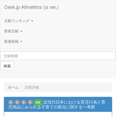
Ceek.jp Altmetrics (α ver.)
文献ランキング
新着文献
新着投稿
検索
ホーム
文献詳細
近現代日本における育児行為と育
4
0
0
0
OA
児用品にみられる子育ての変化に関する一考察