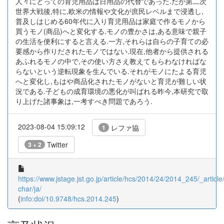
人々にとっての育児用品は日用品の代替であった.だが第二次
世界大戦後,特に,欧米の情報や文化が庶民レベルまで浸透し,
普及しはじめる60年代に入り育児用品は家庭で作るモノから
買うモノ(商品)へと変化する.モノの豊かさは,ある意味で親子
の生活を便利にすると言える.一方,それらは自らの子育ての必
要感から作りだされたモノではない.現在,他者から提供される
あふれるモノの中で,その使い方さえ教えてもらわなければな
らないという逆転現象を生んでいる.それがモノにたよる育児
へと変化し,もはや商品化されたモノがないと育児が難しい状
況である.子どもの成育環境の悪化が叫ばれる昨今,本研究で取
り上げた諸事象は,一考すべき問題であろう.
2023-08-04 15:09:12
レファ協
1
Twitter
3 + 2
https://www.jstage.jst.go.jp/article/hcs/2014/24/2014_245/_article/
char/ja/
(
info:doi/10.9748/hcs.2014.245
)