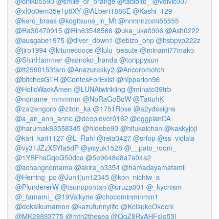
@oniku5590
@smile_or_orange
@tabibito_
@volvic007
@xI0o0em35e1p8XY
@ALbert1886E
@Kashi_129
@kero_brass
@kogitsune_in_Mt
@nnnnnzomi55555
@Ra30470915
@Rin63548566
@uka_uka0906
@Ash0222
@ausgabe1975
@diver_down1
@ebizo_ohp
@hsbpvp222z
@jiro1994
@kitunecooce
@lulu_beaute
@minami77mako
@ShinHammer
@sonoko_handa
@torippysun
@tt2590153taro
@Anazuresky2
@Ancoromotch
@bitchesGTH
@ConfesForExist
@hipparion96
@HolicWackAmen
@LUNAtwinkling
@minato39trb
@noname_mmmmm
@NoRaGoBoW
@TattuhK
@zaizengoro
@zitdn_ka
@1751Rose
@a2ydesigns
@a_an_ann_anne
@deeplover0162
@eggplanDA
@harumak63558345
@hidebo90
@hifukaichan
@kakkyjoji
@kari_kari1127
@L_Rahl
@reia0427
@srfop
@ss_violala
@vy31JZzXSYfa5dP
@yisyuk1528
@__pato_room_
@1YBFhsCqeG50dca
@5e9648e8a7a04a2
@achangnomama
@akira_o3354
@hamadayamafamil
@Herring_pc
@Jun1jun12345
@kon_nichiw_a
@PlundererW
@tsunupontan
@uruza001
@_kycnism
@_tamami_
@19Valkyrie
@chocominminmin1
@dekaikumamon
@kazufunnylife
@KeisukeOkochi
@MK28893775
@mtn2thesea
@QgZ8RvAHFsIq53l