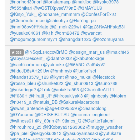
@norinori30nori
@toriatamaxp
@makijoe
@kyoko3978
@555hikari
@wQSTIXpvseV79nE
@3MAYUU9
@Kinjo_Yuki_
@noname_mmmmm
@ConfesForExist
@Clearnote_moe
@shinohyo
@Herring_pc
@mnf98ov9PRriatq
@2_moin229w1
@QgZ8RvAHFsIq53l
@yusuke04061
@k1h
@drm28472
@qwancat
@mogumogumommy71
@shangdai1225
@nozomuyama
@NSqxLs4qcxvBrMC
@design_mari_us
@imaichi45
338
@abysscrescent_
@daath2032
@kabutotokage
@sachicoromen
@yuimoke
@5i6V5On7af94yV2
@fIduJD8sAH29IJw
@hmhmyb
@junioriisei
@kanda13579_123
@kymt
@nao_mukai
@Necstock
@rosso_bleu
@shunke822
@s_shuri0913
@tsuno788
@yukoringo2
@1rok
@aoiakira553
@CharlotteAt111
@F080H
@hiratti_JP
@hirosukiyaki3
@jmjmbesty
@ktokrn
@n0419_a
@natuki_DB
@SakuraMacaroons
@swan_anteacle
@age43295559
@cleanoolong
@GYuuumu
@ICHISEIBUTSU
@menma_engineer
@witness61
@y_89nn
@19times_Q
@GarittoTakumi
@hirouhirou_25
@KKobaya31263302
@muggy_weather
@pa_piel
@seigyoku0913
@yasuoyamasaki
@yufukaze
@9OfdMHzb5791293
@kabukabu20207
@riku0404