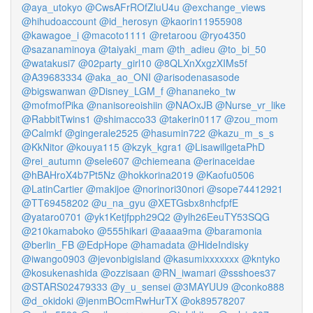
@aya_utokyo
@CwsAFrROfZluU4u
@exchange_views
@hihudoaccount
@id_herosyn
@kaorin11955908
@kawagoe_i
@macoto1111
@retaroou
@ryo4350
@sazanaminoya
@taiyaki_mam
@th_adieu
@to_bi_50
@watakusi7
@02party_girl10
@8QLXnXxgzXIMs5f
@A39683334
@aka_ao_ONI
@arisodenasasode
@bigswanwan
@Disney_LGM_f
@hananeko_tw
@mofmofPika
@nanisoreoishiin
@NAOxJB
@Nurse_vr_like
@RabbitTwins1
@shimacco33
@takerin0117
@zou_mom
@Calmkf
@gingerale2525
@hasumin722
@kazu_m_s_s
@KkNitor
@kouya115
@kzyk_kgra1
@LisawillgetaPhD
@rei_autumn
@sele607
@chiemeana
@erinaceidae
@hBAHroX4b7Pt5Nz
@hokkorina2019
@Kaofu0506
@LatinCartier
@makijoe
@norinori30nori
@sope74412921
@TT69458202
@u_na_gyu
@XETGsbx8nhcfpfE
@yataro0701
@yk1Ketjfpph29Q2
@ylh26EeuTY53SQG
@210kamaboko
@555hikari
@aaaa9ma
@baramonia
@berlin_FB
@EdpHope
@hamadata
@HideIndisky
@iwango0903
@jevonbigisland
@kasumixxxxxxx
@kntyko
@kosukenashida
@ozzisaan
@RN_iwamari
@ssshoes37
@STARS02479333
@y_u_sensei
@3MAYUU9
@conko888
@d_okidoki
@jenmBOcmRwHurTX
@ok89578207