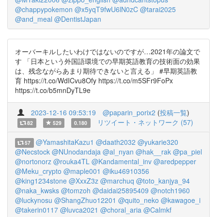
@chappypokemon
@x5yqT9fwU6lN0zC
@tarai2025
@and_meal
@DentistJapan
オーバーキルしたいわけではないのですが…2021年の論文で
す 「日本という外国語環境での早期英語教育の技術面の効果
は、残念ながらあまり期待できないと言える」 #早期英語教
育 https://t.co/WdICvu8Ofy https://t.co/m5SFr9FoPx
https://t.co/b5mnDyTL9e
2023-12-16 09:53:19
@paparin_porix2
(
投稿一覧
)
リツイート・ネットワーク (57)
82
529
0.180
@YamashitaKazu1
@daath2032
@yukarie320
57
@Necstock
@NUnodandaja
@al_nyan
@hak__rak
@pa_piel
@nortonorz
@rouka4TL
@Kandamental_inv
@aredpepper
@Meku_crypto
@maple001
@iku46910356
@king1234stone
@XxxZ3z
@marchuq
@toto_kanjya_94
@naka_kwsks
@tomzoh
@daidai25895409
@notch1960
@luckynosu
@ShangZhuo12201
@quito_neko
@kawagoe_i
@takerin0117
@luvca2021
@choral_aria
@Calmkf