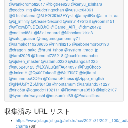
@wankoromoti2017
@bigtree923
@kenyu_ichihara
@pedco_mg
@yuderingochan
@yusuke04061
@01shiratama
@3LE2CfiOd3EYyk1
@amydiRa
@a_o_h_aa
@bj_infinity
@CeaserSecond
@miru1495128
@room8151
@wTc3wBT3DE6BJrO
@Camel_AIR_
@drm28472
@meimei881
@MioLeonard
@Nicholasnickle3
@sato_quasar
@mogumogumommy71
@namako119239635
@rihirihi215
@sebonemoroi0193
@dragon_sake
@hruni_tshoa
@system_trade_jp
@tarai2025
@Tomomi725218
@ouchidemanabo
@ojuken_master
@ratamu0220
@shangdai1225
@m05243123
@LXWLuQdFA644897
@PugChoco
@JmlcmH
@Q400Takeoff
@WaiZi627
@tojitami
@mmmmooOO9n
@YamatoFitness
@zippo_english
@gNvU5P1Z5MN64Q8
@nontamum
@raraland571227
@riric5ta
@egaode1192111
@Reiwamura0518
@kgfe2107
@kyomoheiwayoshi
@mukumimi69
@Pnalactiflora
収集済み URL リスト
https://www.jstage.jst.go.jp/article/hcs/2021/31/2021_100/_pdf
char/ja
(68)