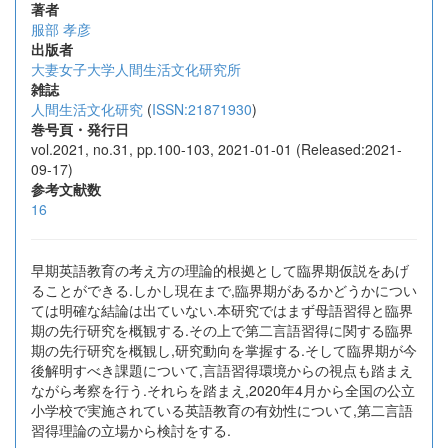
著者
服部 孝彦
出版者
大妻女子大学人間生活文化研究所
雑誌
人間生活文化研究
(
ISSN:21871930
)
巻号頁・発行日
vol.2021, no.31, pp.100-103, 2021-01-01 (Released:2021-
09-17)
参考文献数
16
早期英語教育の考え方の理論的根拠として臨界期仮説をあげ
ることができる.しかし現在まで,臨界期があるかどうかについ
ては明確な結論は出ていない.本研究ではまず母語習得と臨界
期の先行研究を概観する.その上で第二言語習得に関する臨界
期の先行研究を概観し,研究動向を掌握する.そして臨界期が今
後解明すべき課題について,言語習得環境からの視点も踏まえ
ながら考察を行う.それらを踏まえ,2020年4月から全国の公立
小学校で実施されている英語教育の有効性について,第二言語
習得理論の立場から検討をする.