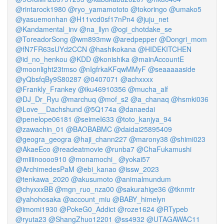
@rintarock1980
@ryo_yamamototo
@tokoringo
@umako5
@yasuemonhan
@H11vcd0sf17nPn4
@juju_net
@Kandamental_inv
@na_llyn
@ogi_chotdake_se
@ToreadorSong
@wm893mw
@aredpepper
@Dongri_mom
@fN7FR63sUYd2CCN
@hashikokana
@HIDEKITCHEN
@id_no_henkou
@KDD
@konishika
@mainAccountE
@moonlight23tmso
@nIgfrkaKFqwMMyF
@seaaaaaside
@yQbsfqBy9S80287
@0407071
@achxxxx
@Frankly_Frankey
@iku46910356
@mucha_alf
@DJ_Dr_Ryu
@marchuq
@mof_s2
@a_chanaq
@hsmki036
@Love__Dachshund
@5Q174a
@danaedai
@penelope06181
@seimeI633
@toto_kanjya_94
@zawachin_01
@BAOBABMC
@daidai25895409
@geogra_geogra
@haji_chann227
@marony38
@shimi023
@AkaeEco
@readeatmovie
@runba7
@ChaFukamushi
@miiiinoooo910
@monamochi_
@yokai57
@ArchimedesPaM
@ebi_kanao
@issw_2023
@tenkawa_2020
@akusumoto
@animalmundum
@chyxxxBB
@mgn_ruo_nza00
@sakurahige36
@tknmtr
@yahohosaka
@account_miu
@BABY_himelyn
@imomi1930
@PokeG0_Addict
@roze1624
@RTypeb
@ryuta23
@ShangZhuo12201
@ss4932
@UTAGAWAC11