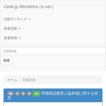
Ceek.jp Altmetrics (α ver.)
文献ランキング
新着文献
新着投稿
検索
ホーム
文献詳細
早期英語教育と臨界期に関する研
68
0
0
0
OA
究