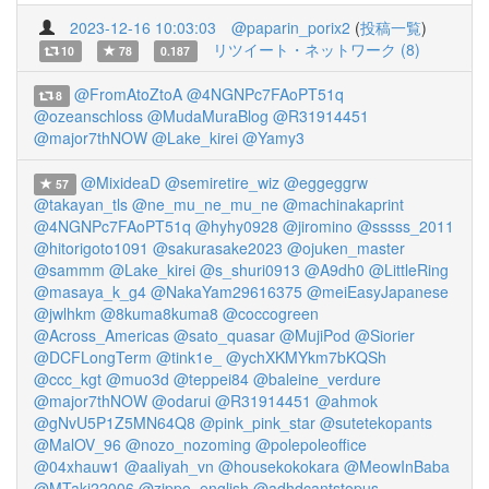
2023-12-16 10:03:03
@paparin_porix2
(
投稿一覧
)
リツイート・ネットワーク (8)
10
78
0.187
@FromAtoZtoA
@4NGNPc7FAoPT51q
8
@ozeanschloss
@MudaMuraBlog
@R31914451
@major7thNOW
@Lake_kirei
@Yamy3
@MixideaD
@semiretire_wiz
@eggeggrw
57
@takayan_tls
@ne_mu_ne_mu_ne
@machinakaprint
@4NGNPc7FAoPT51q
@hyhy0928
@jiromino
@sssss_2011
@hitorigoto1091
@sakurasake2023
@ojuken_master
@sammm
@Lake_kirei
@s_shuri0913
@A9dh0
@LittleRing
@masaya_k_g4
@NakaYam29616375
@meiEasyJapanese
@jwlhkm
@8kuma8kuma8
@coccogreen
@Across_Americas
@sato_quasar
@MujiPod
@Siorier
@DCFLongTerm
@tink1e_
@ychXKMYkm7bKQSh
@ccc_kgt
@muo3d
@teppei84
@baleine_verdure
@major7thNOW
@odarui
@R31914451
@ahmok
@gNvU5P1Z5MN64Q8
@pink_pink_star
@sutetekopants
@MalOV_96
@nozo_nozoming
@polepoleoffice
@04xhauw1
@aaliyah_vn
@housekokokara
@MeowInBaba
@MTaki22006
@zippo_english
@adhdcantstopus