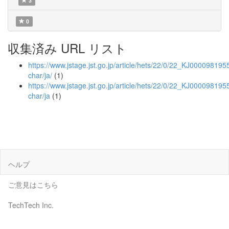
3
0
収集済み URL リスト
https://www.jstage.jst.go.jp/article/hets/22/0/22_KJ0000981955
char/ja/
(1)
https://www.jstage.jst.go.jp/article/hets/22/0/22_KJ000098195
char/ja
(1)
ヘルプ
ご意見はこちら
TechTech Inc.