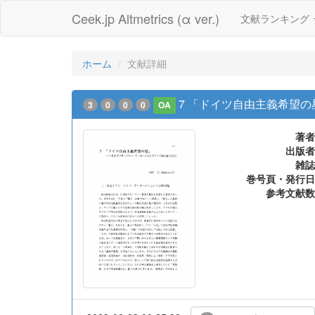
Ceek.jp Altmetrics (α ver.)
文献ランキング
ホーム
文献詳細
7 「ドイツ自由主義希望
3
0
0
0
OA
著者
出版者
雑誌
巻号頁・発行日
参考文献数