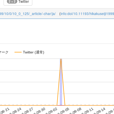
Twitter
2 + 2
1999/10/0/10_0_125/_article/-char/ja/
(
info:doi/10.11193/hikakuseiji199
マーク
Twitter (通常)
2023-09-11
2023-09-14
2023-09
-08-21
2
2023-08-24
2023-08-27
2023-08-30
2023-09-02
2023-09-05
2023-09-08