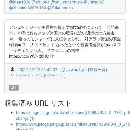
@taaa1976
@tetuo64
@umiumasenryu
@unica357
@Yoshida69626130
@Yukatanuko
アシュケナジーが主導権を握る労働党政権によって「開発都
市」と呼ばれるアラブ諸国との境界に近い辺境の地方都市
や、 僻地のモシャーヴに入植させられ、 対アラブ諸国の安全
保障面で 「人間の盾」 になったという被害者意識が強いスフ
ァラディユダヤ人。 イスラエルの格差。
https://t.co/WVNtt0HC7Y
2022-02-22 21:49:37
@lazward_ao
(
投稿一覧
)
リツイート・ネットワーク (1)
1
収集済み URL リスト
https://jstage.jst.go.jp/article/hikakuseiji1999/4/0/4_0_213/_pdf
char/ja
(1)
https://www.jstage.jst.go.jp/article/hikakuseiji1999/4/0/4_0_213/
char/ja
(1)