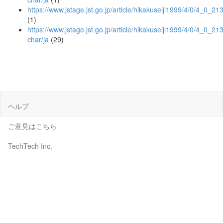
https://www.jstage.jst.go.jp/article/hikakuseiji1999/4/0/4_0_21
(1)
https://www.jstage.jst.go.jp/article/hikakuseiji1999/4/0/4_0_213
char/ja
(29)
ヘルプ
ご意見はこちら
TechTech Inc.