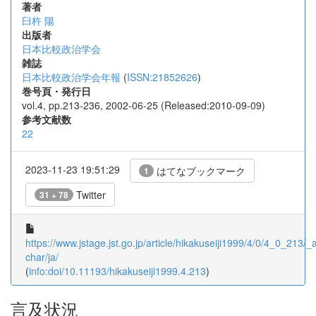
著者
臼杵 陽
出版者
日本比較政治学会
雑誌
日本比較政治学会年報
(
ISSN:21852626
)
巻号頁・発行日
vol.4, pp.213-236, 2002-06-25 (Released:2010-09-09)
参考文献数
22
2023-11-23 19:51:29
はてなブックマーク
1
Twitter
31 + 78
https://www.jstage.jst.go.jp/article/hikakuseiji1999/4/0/4_0_213/_ar
char/ja/
(
info:doi/10.11193/hikakuseiji1999.4.213
)
言及状況