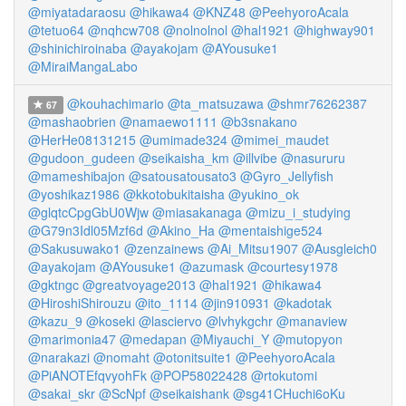
@miyatadaraosu
@hikawa4
@KNZ48
@PeehyoroAcala
@tetuo64
@nqhcw708
@nolnolnol
@hal1921
@highway901
@shinichiroinaba
@ayakojam
@AYousuke1
@MiraiMangaLabo
@kouhachimario
@ta_matsuzawa
@shmr76262387
67
@mashaobrien
@namaewo1111
@b3snakano
@HerHe08131215
@umimade324
@mimei_maudet
@gudoon_gudeen
@seikaisha_km
@illvibe
@nasururu
@mameshibajon
@satousatousato3
@Gyro_Jellyfish
@yoshikaz1986
@kkotobukitaisha
@yukino_ok
@glqtcCpgGbU0Wjw
@miasakanaga
@mizu_i_studying
@G79n3Idl05Mzf6d
@Akino_Ha
@mentaishige524
@Sakusuwako1
@zenzainews
@Ai_Mitsu1907
@Ausgleich0
@ayakojam
@AYousuke1
@azumask
@courtesy1978
@gktngc
@greatvoyage2013
@hal1921
@hikawa4
@HiroshiShirouzu
@ito_1114
@jin910931
@kadotak
@kazu_9
@koseki
@lasciervo
@lvhykgchr
@manaview
@marimonia47
@medapan
@Miyauchi_Y
@mutopyon
@narakazi
@nomaht
@otonitsuite1
@PeehyoroAcala
@PiANOTEfqvyohFk
@POP58022428
@rtokutomi
@sakai_skr
@ScNpf
@seikaishank
@sg41CHuchi6oKu