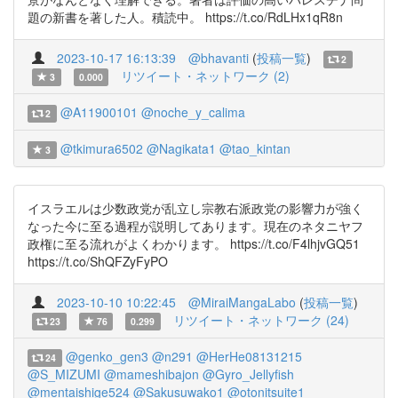
題の新書を著した人。積読中。 https://t.co/RdLHx1qR8n
2023-10-17 16:13:39
@bhavanti
(
投稿一覧
)
2
リツイート・ネットワーク (2)
3
0.000
@A11900101
@noche_y_calima
2
@tkimura6502
@Nagikata1
@tao_kintan
3
イスラエルは少数政党が乱立し宗教右派政党の影響力が強く
なった今に至る過程が説明してあります。現在のネタニヤフ
政権に至る流れがよくわかります。 https://t.co/F4lhjvGQ51
https://t.co/ShQFZyFyPO
2023-10-10 10:22:45
@MiraiMangaLabo
(
投稿一覧
)
リツイート・ネットワーク (24)
23
76
0.299
@genko_gen3
@n291
@HerHe08131215
24
@S_MIZUMI
@mameshibajon
@Gyro_Jellyfish
@mentaishige524
@Sakusuwako1
@otonitsuite1