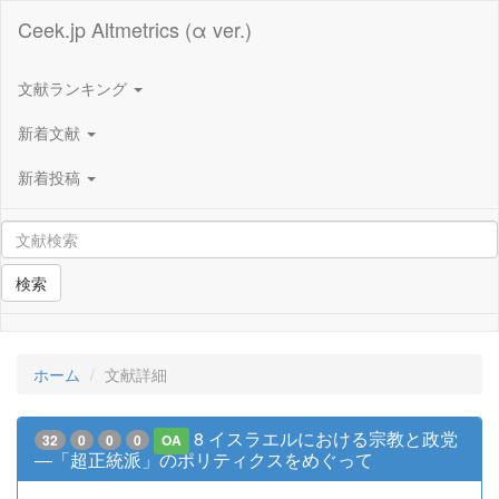
Ceek.jp Altmetrics (α ver.)
文献ランキング
新着文献
新着投稿
検索
ホーム
文献詳細
8 イスラエルにおける宗教と政党
32
0
0
0
OA
―「超正統派」のポリティクスをめぐって