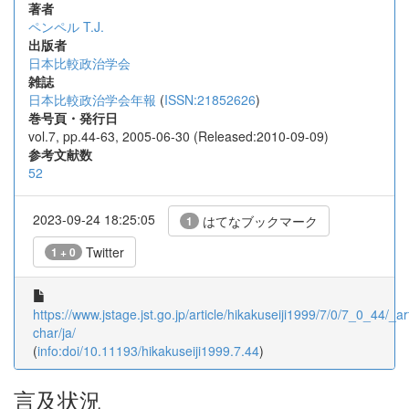
著者
ペンペル T.J.
出版者
日本比較政治学会
雑誌
日本比較政治学会年報
(
ISSN:21852626
)
巻号頁・発行日
vol.7, pp.44-63, 2005-06-30 (Released:2010-09-09)
参考文献数
52
2023-09-24 18:25:05
はてなブックマーク
1
Twitter
1 + 0
https://www.jstage.jst.go.jp/article/hikakuseiji1999/7/0/7_0_44/_art
char/ja/
(
info:doi/10.11193/hikakuseiji1999.7.44
)
言及状況