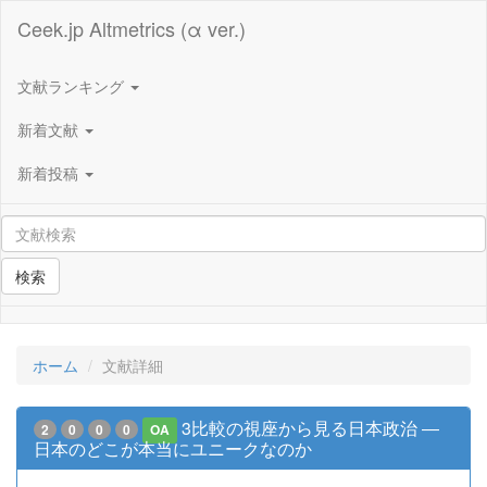
Ceek.jp Altmetrics (α ver.)
文献ランキング
新着文献
新着投稿
検索
ホーム
文献詳細
3比較の視座から見る日本政治 ―
2
0
0
0
OA
日本のどこが本当にユニークなのか