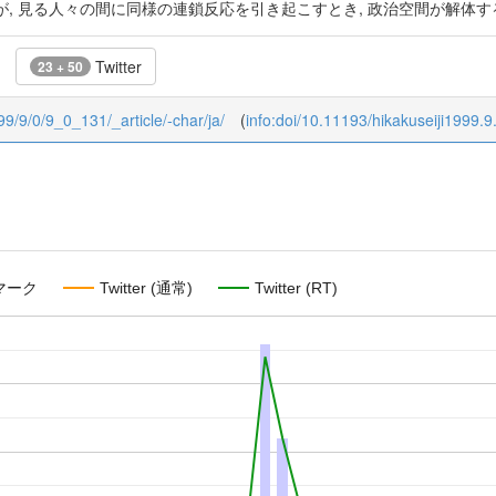
, 見る人々の間に同様の連鎖反応を引き起こすとき, 政治空間が解体す
Twitter
23 + 50
999/9/0/9_0_131/_article/-char/ja/
(
info:doi/10.11193/hikakuseiji1999.9
マーク
Twitter (通常)
Twitter (RT)