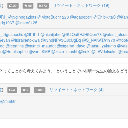
覧
)
リツイート・ネットワーク (19)
20
60
0.173
RI_
@j9ginnga2lets
@MotoBuch1228
@agapepe1
@ChibikitaC
@Kan
dg1967
@loser0125
_frigusnoctis
@lll1ll11
@nichijohe
@fK4Oa9RJH5Opn78
@atsui_atsus
Seyah
@librairietokiwa
@r3hdNPV3Q8cUgBq
@S_NAKATA1970
@foot
fee
@iepmihs
@mimei_maudet
@pigamo_dayo
@tatsu_yakumo
@yas
c
@Hemisophie
@van_KMB
@zozo_mushi
@isnki
@LAVdaisuke
@los
ことから考えてみよう。 ということで中村研一先生の論文をどうぞ。 J-STA
覧
)
リツイート・ネットワーク (4)
4
2
0.000
@mmktn