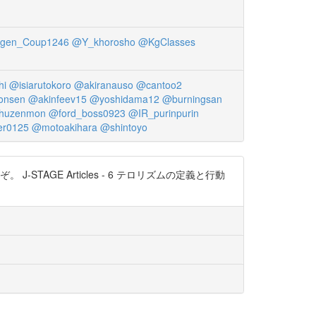
gen_Coup1246
@Y_khorosho
@KgClasses
hi
@isiarutokoro
@akiranauso
@cantoo2
onsen
@akinfeev15
@yoshidama12
@burningsan
huzenmon
@ford_boss0923
@IR_purinpurin
er0125
@motoakihara
@shintoyo
GE Articles - 6 テロリズムの定義と行動