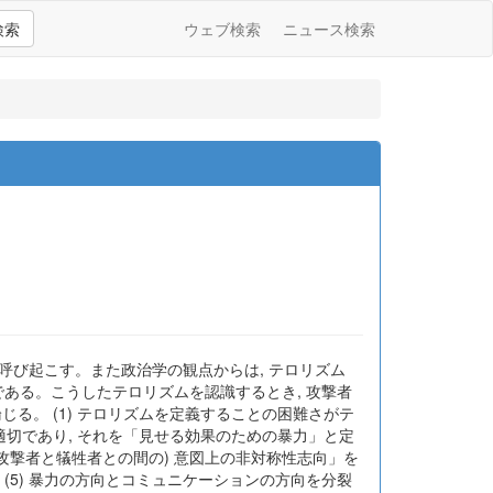
検索
ウェブ検索
ニュース検索
を呼び起こす。また政治学の観点からは, テロリズム
である。こうしたテロリズムを認識するとき, 攻撃者
る。 (1) テロリズムを定義することの困難さがテ
適切であり, それを「見せる効果のための暴力」と定
(攻撃者と犠牲者との間の) 意図上の非対称性志向」を
 (5) 暴力の方向とコミュニケーションの方向を分裂