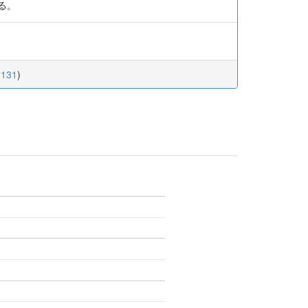
る。
.131
)