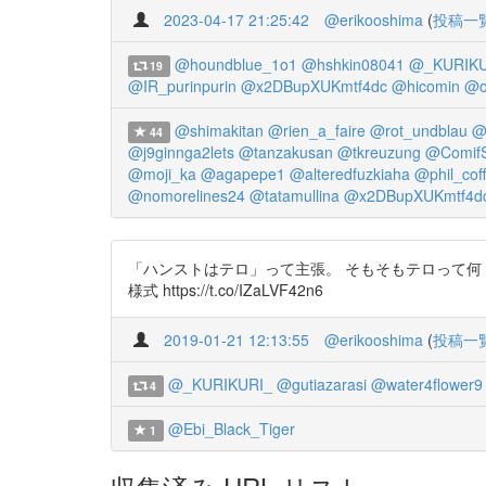
2023-04-17 21:25:42
@erikooshima
(
投稿一
@houndblue_1o1
@hshkin08041
@_KURIKU
19
@IR_purinpurin
@x2DBupXUKmtf4dc
@hicomin
@o
@shimakitan
@rien_a_faire
@rot_undblau
@
44
@j9ginnga2lets
@tanzakusan
@tkreuzung
@Comif
@moji_ka
@agapepe1
@alteredfuzkiaha
@phil_cof
@nomorelines24
@tatamullina
@x2DBupXUKmtf4d
「ハンストはテロ」って主張。 そもそもテロって何？って
様式 https://t.co/IZaLVF42n6
2019-01-21 12:13:55
@erikooshima
(
投稿一
@_KURIKURI_
@gutiazarasi
@water4flower9
4
@Ebi_Black_Tiger
1