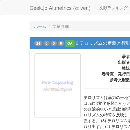
Ceek.jp Altmetrics (α ver.)
文献ランキング
ホーム
文献詳細
6 テロリズムの定義と行
24
0
0
0
OA
著者
出版者
雑誌
巻号頁・発行日
参考文献数
テロリズムは暴力の一種で
は, 政治変化を起こそう
の政治的狙いと反政治的手
ロリズムの特質を反映して
義する。 (3) テロリ
取り出す。 (4) テロ