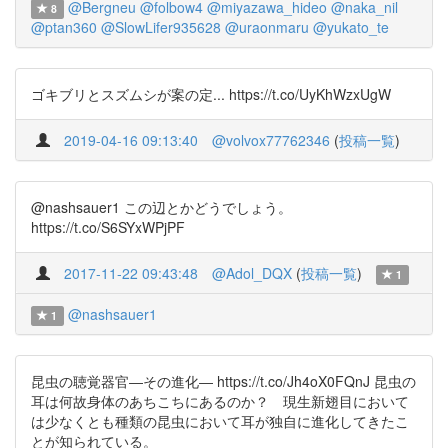
@Bergneu
@folbow4
@miyazawa_hideo
@naka_nil
8
@ptan360
@SlowLifer935628
@uraonmaru
@yukato_te
ゴキブリとスズムシが案の定... https://t.co/UyKhWzxUgW
2019-04-16 09:13:40
@volvox77762346
(
投稿一覧
)
@nashsauer1 この辺とかどうでしょう。
https://t.co/S6SYxWPjPF
2017-11-22 09:43:48
@Adol_DQX
(
投稿一覧
)
1
@nashsauer1
1
昆虫の聴覚器官―その進化― https://t.co/Jh4oX0FQnJ 昆虫の
耳は何故身体のあちこちにあるのか？ 現生新翅目において
は少なくとも種類の昆虫において耳が独自に進化してきたこ
とが知られている。