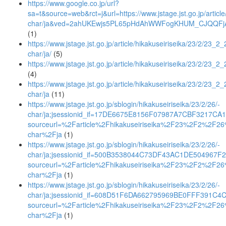
https://www.google.co.jp/url?
sa=t&source=web&rct=j&url=https://www.jstage.jst.go.jp/articl
char/ja&ved=2ahUKEwjs5PL65pHdAhWWFogKHUM_CJQQF
(1)
https://www.jstage.jst.go.jp/article/hikakuseiriseika/23/2/23_2_2
char/ja/
(5)
https://www.jstage.jst.go.jp/article/hikakuseiriseika/23/2/23_2
(4)
https://www.jstage.jst.go.jp/article/hikakuseiriseika/23/2/23_2_
char/ja
(11)
https://www.jstage.jst.go.jp/sblogin/hikakuseiriseika/23/2/26/-
char/ja;jsessionid_if=17DE6675E8156F07987A7CBF3217CA
sourceurl=%2Farticle%2Fhikakuseiriseika%2F23%2F2%2F2
char%2Fja
(1)
https://www.jstage.jst.go.jp/sblogin/hikakuseiriseika/23/2/26/-
char/ja;jsessionid_if=500B3538044C73DF43AC1DE504967F
sourceurl=%2Farticle%2Fhikakuseiriseika%2F23%2F2%2F2
char%2Fja
(1)
https://www.jstage.jst.go.jp/sblogin/hikakuseiriseika/23/2/26/-
char/ja;jsessionid_if=608D51F6DA662795969BE0FFF391C4
sourceurl=%2Farticle%2Fhikakuseiriseika%2F23%2F2%2F2
char%2Fja
(1)