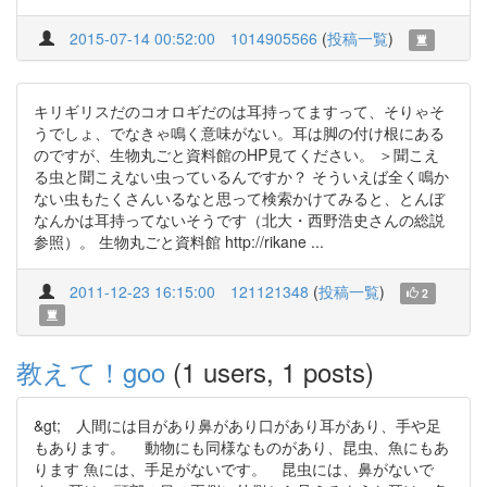
2015-07-14 00:52:00
1014905566
(
投稿一覧
)
キリギリスだのコオロギだのは耳持ってますって、そりゃそ
うでしょ、でなきゃ鳴く意味がない。耳は脚の付け根にある
のですが、生物丸ごと資料館のHP見てください。 ＞聞こえ
る虫と聞こえない虫っているんですか？ そういえば全く鳴か
ない虫もたくさんいるなと思って検索かけてみると、とんぼ
なんかは耳持ってないそうです（北大・西野浩史さんの総説
参照）。 生物丸ごと資料館 http://rikane ...
2011-12-23 16:15:00
121121348
(
投稿一覧
)
2
教えて！goo
(1 users, 1 posts)
&gt; 人間には目があり鼻があり口があり耳があり、手や足
もあります。 動物にも同様なものがあり、昆虫、魚にもあ
ります 魚には、手足がないです。 昆虫には、鼻がないで