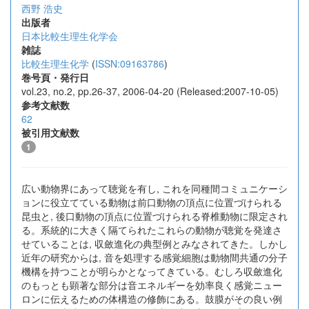
西野 浩史
出版者
日本比較生理生化学会
雑誌
比較生理生化学
(
ISSN:09163786
)
巻号頁・発行日
vol.23, no.2, pp.26-37, 2006-04-20 (Released:2007-10-05)
参考文献数
62
被引用文献数
1
広い動物界にあって聴覚を有し, これを同種間コミュニケーシ
ョンに役立てている動物は前口動物の頂点に位置づけられる
昆虫と, 後口動物の頂点に位置づけられる脊椎動物に限定され
る。系統的に大きく隔てられたこれらの動物が聴覚を発達さ
せていることは, 収斂進化の典型例とみなされてきた。しかし
近年の研究からは, 音を処理する感覚細胞は動物間共通の分子
機構を持つことが明らかとなってきている。むしろ収斂進化
のもっとも顕著な部分は音エネルギーを効率良く感覚ニュー
ロンに伝えるための体構造の修飾にある。鼓膜がその良い例