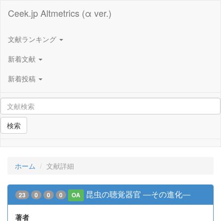
Ceek.jp Altmetrics (α ver.)
文献ランキング
新着文献
新着投稿
検索
ホーム
文献詳細
昆虫の聴覚器官 ―その進化―
23
0
0
0
OA
著者