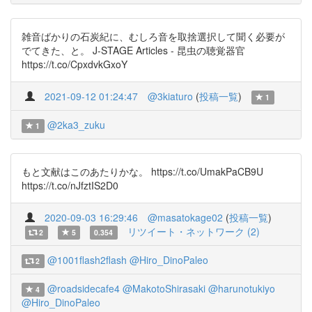
雑音ばかりの石炭紀に、むしろ音を取捨選択して聞く必要が
でてきた、と。 J-STAGE Articles - 昆虫の聴覚器官
https://t.co/CpxdvkGxoY
2021-09-12 01:24:47
@3kiaturo
(
投稿一覧
)
1
@2ka3_zuku
1
もと文献はこのあたりかな。 https://t.co/UmakPaCB9U
https://t.co/nJfztIS2D0
2020-09-03 16:29:46
@masatokage02
(
投稿一覧
)
リツイート・ネットワーク (2)
2
5
0.354
@1001flash2flash
@Hiro_DinoPaleo
2
@roadsidecafe4
@MakotoShirasaki
@harunotukiyo
4
@Hiro_DinoPaleo