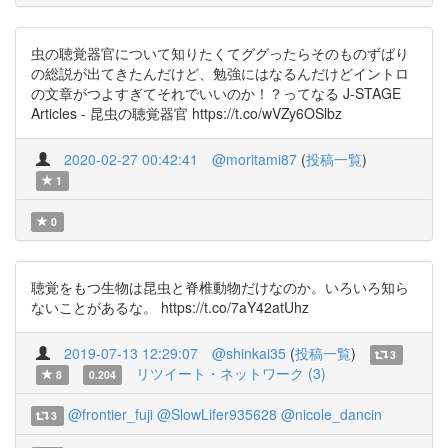
虫の聴覚器官について知りたくてググったらそのものずばり
の総説が出てきたんだけど、勉強にはなるんだけどイントロ
の文章がつよすぎてそれでいいのか！？ってなる J-STAGE
Articles - 昆虫の聴覚器官 https://t.co/wVZy6OSlbz
2020-02-27 00:42:41
@moritami87
(
投稿一覧
)
1
0
聴覚をもつ生物は昆虫と脊椎動物だけなのか。いろいろ知ら
ないことがあるな。 https://t.co/7aY42atUhz
2019-07-13 12:29:07
@shinkai35
(
投稿一覧
)
3
リツイート・ネットワーク (3)
8
0.204
@frontier_fuji
@SlowLifer935628
@nicole_dancin
3