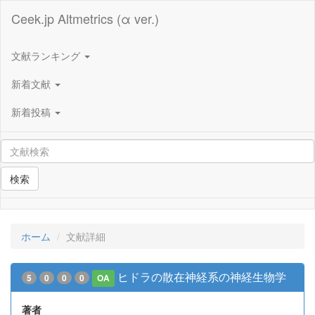
Ceek.jp Altmetrics (α ver.)
文献ランキング
新着文献
新着投稿
検索
ホーム
文献詳細
ヒドラの散在神経系の神経生物学
5
0
0
0
OA
著者