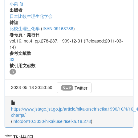
小泉 修
出版者
日本比較生理生化学会
雑誌
比較生理生化学
(
ISSN:09163786
)
巻号頁・発行日
vol.16, no.4, pp.278-287, 1999-12-31 (Released:2011-03-
14)
参考文献数
33
被引用文献数
3
2023-05-18 20:53:50
Twitter
5 + 2
https://www.jstage.jst.go.jp/article/hikakuseiriseika1990/16/4/16_4
char/ja/
(
info:doi/10.3330/hikakuseiriseika.16.278
)
言及状況