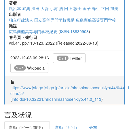
著者
風呂本 武典
澤田 大吾
小河 浩
田上 敦士
金子 春生
下田 旭美
出版者
独立行政法人 国立高等専門学校機構 広島商船高等専門学校
雑誌
広島商船高等専門学校紀要
(
ISSN:18839908
)
巻号頁・発行日
vol.44, pp.113-123, 2022 (Released:2022-06-13)
2023-12-08 09:28:16
Twitter
2 + 1
Wikipedia
1 + 1
https://www.jstage.jst.go.jp/article/hiroshimashosenkiyo/44/0/44_1
char/ja/
(
info:doi/10.32221/hiroshimashosenkiyo.44.0_113
)
言及状況
変動（ピーク前後）
変動（月別）
分布