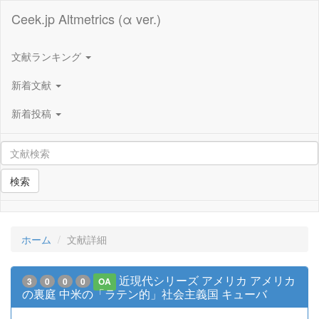
Ceek.jp Altmetrics (α ver.)
文献ランキング
新着文献
新着投稿
検索
ホーム
文献詳細
近現代シリーズ アメリカ アメリカ
3
0
0
0
OA
の裏庭 中米の「ラテン的」社会主義国 キューバ