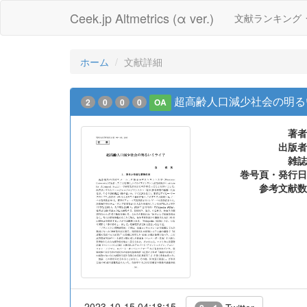
Ceek.jp Altmetrics (α ver.)
文献ランキング
ホーム
文献詳細
超高齢人口減少社会の明る
2
0
0
0
OA
著者
出版者
雑誌
巻号頁・発行日
参考文献数
2023-10-15 04:18:15