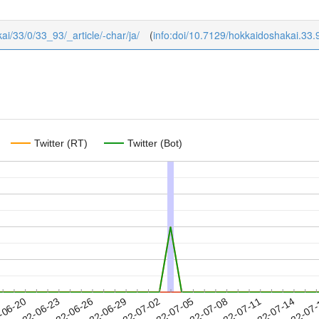
kai/33/0/33_93/_article/-char/ja/
(
info:doi/10.7129/hokkaidoshakai.33.
Twitter (RT)
Twitter (Bot)
2022-07-11
2022-07-14
2022-07
-06-20
2
2022-06-23
2022-06-26
2022-06-29
2022-07-02
2022-07-05
2022-07-08