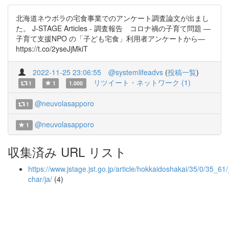
北海道ネウボラの宅食事業でのアンケート調査論文が出まし
た。 J-STAGE Articles - 調査報告 コロナ禍の子育て問題 ―
子育て支援NPO の「子ども宅食」利用者アンケートから―
https://t.co/2yseJjMkiT
2022-11-25 23:06:55
@systemlifeadvs
(
投稿一覧
)
リツイート・ネットワーク (1)
1
1
1.000
@neuvolasapporo
1
@neuvolasapporo
1
収集済み URL リスト
https://www.jstage.jst.go.jp/article/hokkaidoshakai/35/0/35_61/_
char/ja/
(4)