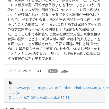
トレス程度が高い回答者は普段よりも休校中ほど多く,特に普
段からストレスが強い層ほど休校中のストレスや困り感も強
いことが確認された。保育・子育て支援の利用が一般化した
社会で,「子育ての社会化」機関がその機能を一斉に停止・縮
小したことの影響は大きく,また,コロナ禍では家族ケアや女性
の就労に関する平時からの問題もより深刻な形で顕在化し
た。こうした中で本調査では,食事提供型の支援が家事負担や
食費の軽減にとどまらず,孤立感の緩和や精神的支援としても
有用であることが示唆された。子育て問題の予防と解消のた
めには,緊急時も含めて「子育ての社会化」体制を機能させる
こととともに,公的支援の「切れ目」を埋める民間の活動に対
する支援の拡充も重要である。
2023-09-25 08:09:41
Twitter
4 + 5
https://www.jstage.jst.go.jp/article/hokkaidoshakai/35/0/35_61/_art
char/ja/
(
info:doi/10.7129/hokkaidoshakai.35.61
)