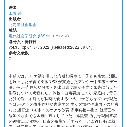
著者
工藤 遥
出版者
北海道社会学会
雑誌
現代社会学研究
(
ISSN:09151214
)
巻号頁・発行日
vol.35, pp.61-84, 2022 (Released:2022-08-01)
参考文献数
7
本稿では,コロナ禍初期に北海道札幌市で「子ども宅食」活動
を展開した子育て支援NPO が実施したアンケート調査のデー
タから,一斉休校や登園・外出自粛要請が子育て家庭に与えた
影響について考察した。休校・自粛要請により,家庭内で母子
だけで過ごす時間が長時間化する中,幼い子どもを持つ母親た
ちは,子どもの食事作りや家庭学習,生活習慣や健康面への配慮
など,普段よりも多くのケアや教育,家事負担を抱え,就業面や
経済的な面でも困難に直面していた。本調査では,母親回答者
の9割以上が休校・自粛の影響で「困った」と回答し,特に就
園・就学期の子どもがいる親でその割合が高かった。また,ス