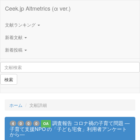
Ceek.jp Altmetrics (α ver.)
文献ランキング
新着文献
新着投稿
検索
ホーム
文献詳細
調査報告 コロナ禍の子育て問題 ―
4
0
0
0
OA
子育て支援NPO の「子ども宅食」利用者アンケート
から―