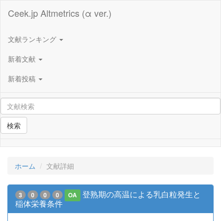
Ceek.jp Altmetrics (α ver.)
文献ランキング
新着文献
新着投稿
検索
ホーム
文献詳細
登熟期の高温による乳白粒発生と
3
0
0
0
OA
稲体栄養条件