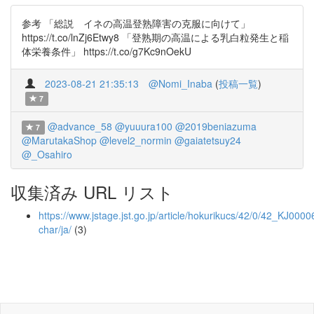
参考 「総説 イネの高温登熟障害の克服に向けて」
https://t.co/lnZj6Etwy8 「登熟期の高温による乳白粒発生と稲
体栄養条件」 https://t.co/g7Kc9nOekU
2023-08-21 21:35:13
@Nomi_Inaba
(
投稿一覧
)
7
@advance_58
@yuuura100
@2019beniazuma
7
@MarutakaShop
@level2_normin
@gaiatetsuy24
@_Osahiro
収集済み URL リスト
https://www.jstage.jst.go.jp/article/hokurikucs/42/0/42_KJ0000
char/ja/
(3)