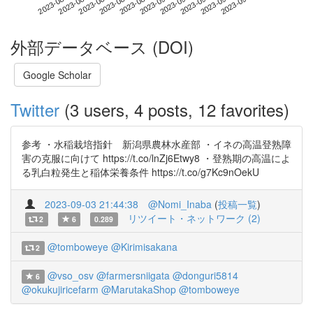
2023-09-23
2023-08-06
2023-08-24
2023-09-11
2023-09-29
2023-08-12
2023-08-30
2023-09-17
2023-08-18
2023-09-05
外部データベース (DOI)
Google Scholar
Twitter
(3 users, 4 posts, 12 favorites)
参考 ・水稲栽培指針 新潟県農林水産部 ・イネの高温登熟障
害の克服に向けて https://t.co/lnZj6Etwy8 ・登熟期の高温によ
る乳白粒発生と稲体栄養条件 https://t.co/g7Kc9nOekU
2023-09-03 21:44:38
@Nomi_Inaba
(
投稿一覧
)
リツイート・ネットワーク (2)
2
6
0.289
@tomboweye
@Kirimisakana
2
@vso_osv
@farmersniigata
@donguri5814
6
@okukujiricefarm
@MarutakaShop
@tomboweye