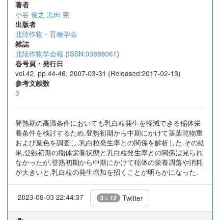
著者
小谷 俊之
黒田 晃
出版者
北陸作物・育種学会
雑誌
北陸作物学会報
(
ISSN:03888061
)
巻号頁・発行日
vol.42, pp.44-46, 2007-03-31 (Released:2017-02-13)
参考文献数
3
登熟期の高温条件においても乳白粒発生を軽減できる稲体栄
養条件を検討するため,登熟初期から中期にかけて茎葉乾物重
および葉色を調査し,乳白粒発生率との関係を解析した.その結
果,登熟初期の稲体栄養状態と乳白粒発生率との関係は見られ
なかったが,登熟初期から中期にかけて稲体の栄養凋落や消耗
が大きいと,乳白粒の発生増加を招くことが明らかになった.
2023-09-03 22:44:37
Twitter
3 + 12