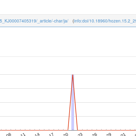
/15_KJ00007405319/_article/-char/ja/
(
info:doi/10.18960/hozen.15.2_2