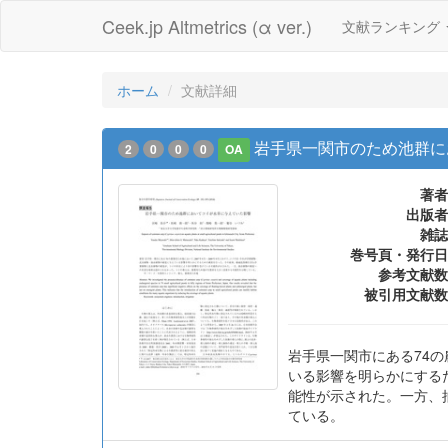
Ceek.jp Altmetrics (α ver.)
文献ランキング
ホーム
文献詳細
岩手県一関市のため池群に
2
0
0
0
OA
著者
出版者
雑誌
巻号頁・発行日
参考文献数
被引用文献数
岩手県一関市にある74の
いる影響を明らかにする
能性が示された。一方、
ている。