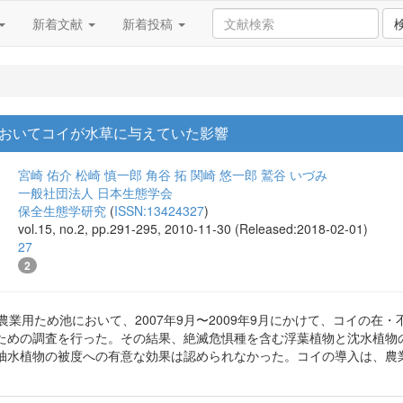
新着文献
新着投稿
おいてコイが水草に与えていた影響
宮崎 佑介
松崎 慎一郎
角谷 拓
関崎 悠一郎
鷲谷 いづみ
一般社団法人 日本生態学会
保全生態学研究
(
ISSN:13424327
)
vol.15, no.2, pp.291-295, 2010-11-30 (Released:2018-02-01)
27
2
農業用ため池において、2007年9月〜2009年9月にかけて、コイの
ための調査を行った。その結果、絶滅危惧種を含む浮葉植物と沈水植物
抽水植物の被度への有意な効果は認められなかった。コイの導入は、農