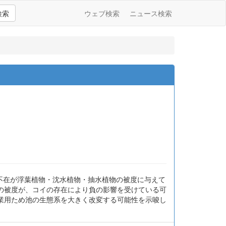
検索
ウェブ検索
ニュース検索
在・不在が浮葉植物・沈水植物・抽水植物の被度に与えて
の被度が、コイの存在により負の影響を受けている可
業用ため池の生態系を大きく改変する可能性を示唆し