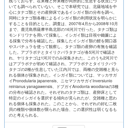
残っておらず、在来種と外来種が同所的に生息する状況につ
いても調べられていない。そこで本研究では、北薩地域を中
心にタナゴ類とその産卵床であるイシガイ類の分布を調べ、
同時にタナゴ類各種によるイシガイ類の利用状況を明らかに
することを目的とした。調査は、2007年4月から2008年10月
まで、鹿児島県薩摩半島北部の16河川で行った。タナゴ類は
モンドリワナを用いて採集し、イシガイ類は目視や鋤簾によ
る採集で分布を確認した。採集したイシガイ類の鯉を開口器
やスパチュラを使って観察し、タナゴ類の産卵の有無を確認
した。アブラボテとタイリクバラタナゴが各5河川で確認さ
れ、ヤリタナゴは1河川でのみ採集された。このうち2河川で
はアブラボテが初めて確認され、アブラボテとタイリクバラ
タナゴの2種が生息していた江内川では、両種の交雑種と見ら
れる個体が採集された。イシガイ類については、マッカサガ
イPronodularia japanensis、ニセマツカサガイInversiunio
reinianus yanagawensis、ドブガイAnodonta woodianaの3種
の分布が確認された。それぞれのタナゴ類は、産卵床として
特定のイシガイを選択する傾向が見られたが、交雑種と思わ
れる個体も採集された。このことから、それぞれの好む二枚
貝の種類や個体数が限られた場合、この選択性は弱くなるも
のと考えられる。