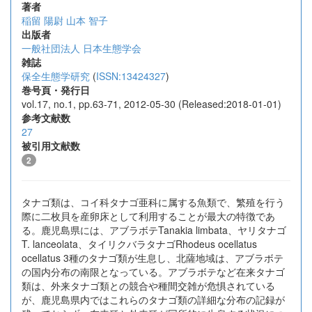
著者
稲留 陽尉
山本 智子
出版者
一般社団法人 日本生態学会
雑誌
保全生態学研究
(
ISSN:13424327
)
巻号頁・発行日
vol.17, no.1, pp.63-71, 2012-05-30 (Released:2018-01-01)
参考文献数
27
被引用文献数
2
タナゴ類は、コイ科タナゴ亜科に属する魚類で、繁殖を行う
際に二枚貝を産卵床として利用することが最大の特徴であ
る。鹿児島県には、アブラボテTanakia limbata、ヤリタナゴ
T. lanceolata、タイリクバラタナゴRhodeus ocellatus
ocellatus 3種のタナゴ類が生息し、北薩地域は、アブラボテ
の国内分布の南限となっている。アブラボテなど在来タナゴ
類は、外来タナゴ類との競合や種間交雑が危惧されている
が、鹿児島県内ではこれらのタナゴ類の詳細な分布の記録が