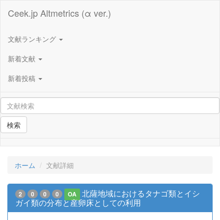
Ceek.jp Altmetrics (α ver.)
文献ランキング
新着文献
新着投稿
検索
ホーム
文献詳細
北薩地域におけるタナゴ類とイシ
2
0
0
0
OA
ガイ類の分布と産卵床としての利用