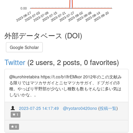
0.00
2023-08-14
2023-06-27
2023-07-15
2023-08-02
2023-08-20
2023-07-03
2023-07-21
2023-08-08
2023-07-09
2023-07-27
外部データベース (DOI)
Google Scholar
Twitter
(2 users, 2 posts, 0 favorites)
@kurohiretabira https://t.co/b1lfrEMkor 2012年のこの文献み
る限りではマツカサガイとニセマツカサガイ、ドブガイの3
種。やっぱり平野部が少ないし種数も数もそんなに多い気は
しないかな、。
2023-07-25 14:17:49
@ryotaro0420ono
(
投稿一覧
)
1
0