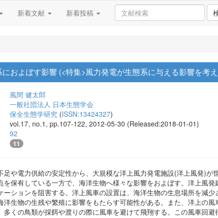
新着文献
新着投稿
におよぼす影響 (<特集>風力発電が生態系に与える影響を考え
風間 健太郎
一般社団法人 日本生態学会
保全生態学研究
(
ISSN:13424327
)
vol.17, no.1, pp.107-122, 2012-05-30 (Released:2018-01-01)
92
11
不足や電力供給の安定性から、大規模な洋上風力発電施設(洋上風発)が
点を保有している一方で、海洋生物へ様々な影響をおよぼす。洋上風発
ケーションを阻害する。洋上風車の設置は、海洋生物の生息場所を減少
海洋生物の生残や繁殖に影響をもたらす可能性がある。また、洋上の風
、多くの鳥類が採餌や渡りの際に風車を避けて飛翔する。この風車回避