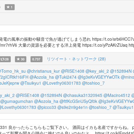
)
1
風車の振動や騒音で魚が逃げてしまう恐れ https://t.co/srb6H
6 大量の資源を必要とする洋上発電 https://t.co/yPzAKrZUaq https://t.co
リツイート・ネットワーク (28)
28
30
0.737
Tomo_hk_su
@christianus_kur
@RISE1408
@key_aki_2
@152894N
2gICRtkf16iFH
@Aozola_ha
@Tuki2474
@Ig3eKvVGEYYwOTk
@mino
eJeKjeprw
@Tsuikyu1
@Lovethy06301783
@toshioo_7
y_aki_2
@RISE1408
@152894N
@chasuka31320945
@Maciro4512
@
@gumagumchan
@Aozola_ha
@ftfKcGSnUSyQf0k
@Ig3eKvVGEYYw
@Lovethy06301783
@picco33
@s9e2n9g4e1n
@toshioo_7
@Tsuikyu1
sO7 @anjj0331 良かったらこちらもご覧下さい。 酒田はイカも名産です
聴会に挑むのも良いのかなと。 https://t.co/kIEmd4zGFG http