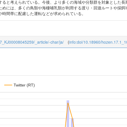
すると考えられている。今後、より多くの海域や分類群を対象とした長
ためには、多くの鳥類や海棲哺乳類が利用する渡り・回遊ルートや採餌
や時間帯に配慮した運転などが求められている。
/17_KJ00008045259/_article/-char/ja/
(
info:doi/10.18960/hozen.17.1_1
Twitter (RT)