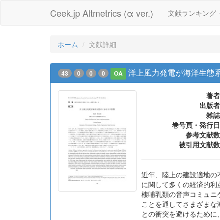
Ceek.jp Altmetrics (α ver.)
文献ランキング
ホーム
文献詳細
洋上風力発電が海洋生態系
43
0
0
0
OA
著者
出版者
雑誌
巻号頁・発行日
参考文献数
被引用文献数
近年、陸上の建設適地の
に関して多くの経済的利
棲哺乳類の音声コミュニ
ことを通してさまざまな
との衝突を避けるために