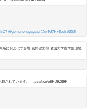
fsO7
@gomunonagagutu
@m4G7Hx4LuEBSS3t
系におよぼす影響 風間健太郎 名城大学農学部環境
https://t.co/o8RD9ZlI9P