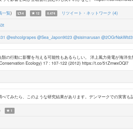
稿一覧
)
リツイート・ネットワーク (4)
4
12
0.474
3t
331
@eshcolgrapes
@Sea_Japon9023
@sisimarusan
@2OGrNskWtd3
類の行動に影響を与える可能性もあるらしい。 洋上風力発電が海洋生態
ation Ecology) 17 : 107-122 (2012) https://t.co/51ZmwxOQl7
たら、このような研究結果があります。デンマークでの実害も記載されています。 
)
1