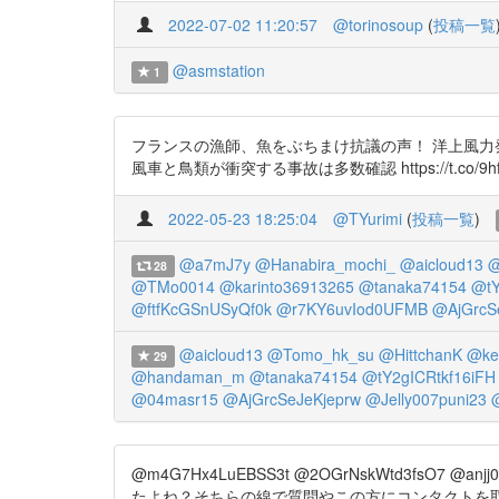
2022-07-02 11:20:57
@torinosoup
(
投稿一覧
@asmstation
1
フランスの漁師、魚をぶちまけ抗議の声！ 洋上風力発電の
風車と鳥類が衝突する事故は多数確認 https://t.co/9hfmr7rhV
2022-05-23 18:25:04
@TYurimi
(
投稿一覧
)
@a7mJ7y
@Hanabira_mochi_
@aicloud13
@
28
@TMo0014
@karinto36913265
@tanaka74154
@tY
@ftfKcGSnUSyQf0k
@r7KY6uvIod0UFMB
@AjGrcS
@aicloud13
@Tomo_hk_su
@HittchanK
@ke
29
@handaman_m
@tanaka74154
@tY2gICRtkf16iFH
@04masr15
@AjGrcSeJeKjeprw
@Jelly007puni23
@m4G7Hx4LuEBSS3t @2OGrNskWtd3f
たよね？そちらの線で質問やこの方にコンタクトを取って影響を聞き公