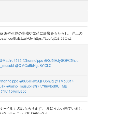
CC7ua 海洋生物の生残や繁殖に影響をもたらし、洋上の
/8txBJxwkGv https://t.co/qtQ2I53OvZ
@Maciro4512
@honnoippo
@0J5IHJySQPC5hJq
_musubi
@QMCa5bNgJBYlCLC
honnoippo
@0J5IHJySQPC5hJq
@TMo0014
OTk
@mino_musubi
@r7KY6uvIod0UFMB
@K415RmL850
からね。 p8〜イルカの話もあります。 夏にイルカ来ていまし
s://t.co/Gi1QARmGyI