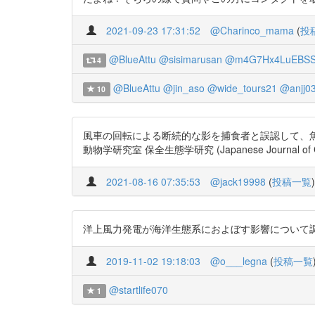
2021-09-23 17:31:52
@Charinco_mama
(
投
@BlueAttu
@sisimarusan
@m4G7Hx4LuEBSS
4
@BlueAttu
@jin_aso
@wide_tours21
@anjj0
10
風車の回転による断続的な影を捕食者と誤認して、魚
動物学研究室 保全生態学研究 (Japanese Journal of Conserv
2021-08-16 07:35:53
@jack19998
(
投稿一覧
)
洋上風力発電が海洋生態系におよぼす影響について調べてみ
2019-11-02 19:18:03
@o___legna
(
投稿一覧
@startlife070
1