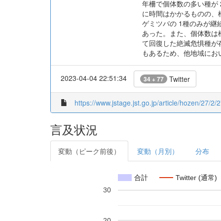
年柵で個体数の多い種が
に時間はかかるものの、
ゲミツバの 1種のみが継
あった。また、個体数は
て回復した絶滅危惧種が
もあるため、他地域にお
2023-04-04 22:51:34
Twitter
34 + 77
https://www.jstage.jst.go.jp/article/hozen/27/2/
言及状況
変動（ピーク前後）
変動（月別）
分布
合計
Twitter (通常)
30
20