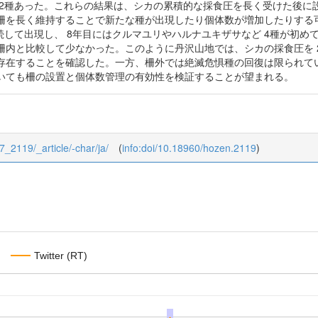
 2種あった。これらの結果は、シカの累積的な採食圧を長く受けた後に
柵を長く維持することで新たな種が出現したり個体数が増加したりする
続して出現し、 8年目にはクルマユリやハルナユキザサなど 4種が初
柵内と比較して少なかった。このように丹沢山地では、シカの採食圧を 2
存在することを確認した。一方、柵外では絶滅危惧種の回復は限られて
いても柵の設置と個体数管理の有効性を検証することが望まれる。
27_2119/_article/-char/ja/
(
info:doi/10.18960/hozen.2119
)
Twitter (RT)