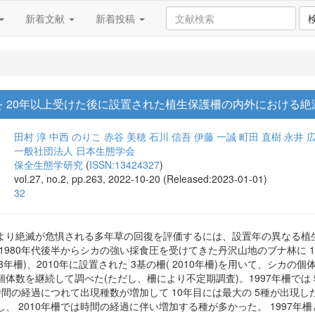
新着文献
新着投稿
 20年以上受けた後に設置された植生保護柵の内外における
田村 淳
中西 のりこ
赤谷 美穂
石川 信吾
伊藤 一誠
町田 直樹
永井 
一般社団法人 日本生態学会
保全生態学研究
(
ISSN:13424327
)
vol.27, no.2, pp.263, 2022-10-20 (Released:2023-01-01)
32
より絶滅が危惧される多年草の回復を評価するには、設置年の異なる植
980年代後半からシカの強い採食圧を受けてきた丹沢山地のブナ林に 1997年
003年柵)、2010年に設置された 3基の柵( 2010年柵)を用いて、
体数を継続して調べた(ただし、柵により不定期調査)。1997年柵では
、時間の経過につれて出現種数が増加して 10年目には最大の 5種が出現し
 2010年柵では時間の経過に伴い増加する種が多かった。 1997年柵と 20