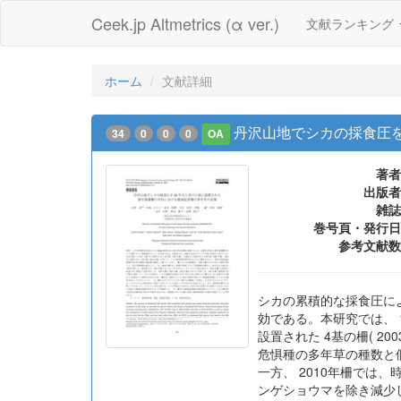
Ceek.jp Altmetrics (α ver.)
文献ランキング
ホーム
文献詳細
丹沢山地でシカの採食圧を
34
0
0
0
OA
著者
出版者
雑誌
巻号頁・発行日
参考文献数
シカの累積的な採食圧に
効である。本研究では、 1
設置された 4基の柵( 2
危惧種の多年草の種数と個
一方、 2010年柵では
ンゲショウマを除き減少し、