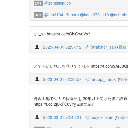
@zenzaisiruco
1
@tub3104_Reborn
@ken19731110
@ocbmbr
3
すごい https://t.co/bCbiQw0Vo7
2023-04-01 02:37:12
@Karabiner_san
(
投稿
とてもいい兆しを見せてくれる https://t.co/u9Ar60Q
2023-04-01 02:36:57
@haruppi_haruki
(
投稿
丹沢山地でシカの採食圧を 20年以上受けた後に設置
https://t.co/2jUkFC0vYy #論文紹介
2023-03-31 22:48:21
@naoyukinkhm
(
投稿一