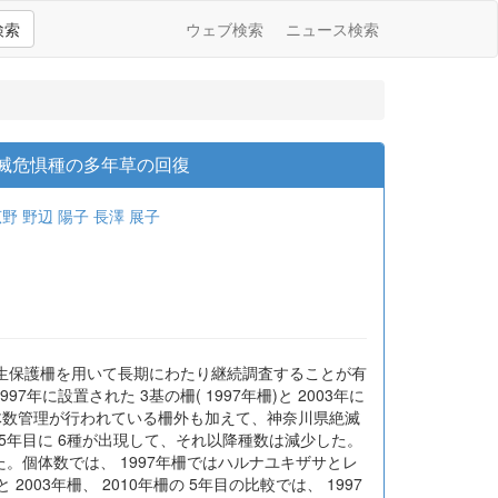
検索
ウェブ検索
ニュース検索
絶滅危惧種の多年草の回復
広野
野辺 陽子
長澤 展子
生保護柵を用いて長期にわたり継続調査することが有
に設置された 3基の柵( 1997年柵)と 2003年に
シカの個体数管理が行われている柵外も加えて、神奈川県絶滅
 5年目に 6種が出現して、それ以降種数は減少した。
た。個体数では、 1997年柵ではハルナユキザサとレ
03年柵、 2010年柵の 5年目の比較では、 1997