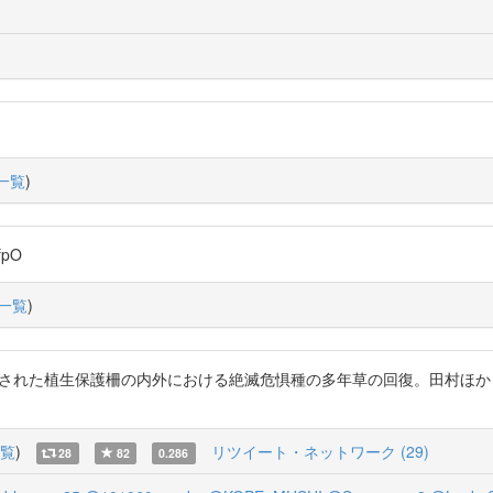
一覧
)
fpO
一覧
)
された植生保護柵の内外における絶滅危惧種の多年草の回復。田村ほか 20
覧
)
リツイート・ネットワーク (29)
28
82
0.286