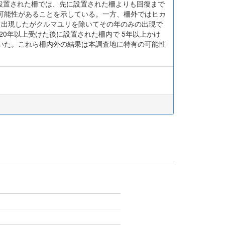
設置された柵では、先に設置された柵よりも回復まで
可能性があることを示している。一方、柵外ではヒカ
めて出現したがクルマユリを除いてその年のみの出現で
0年以上受けた後に設置された柵内で 5年以上かけ
いた。これら柵内外の結果は本調査地に特有の可能性