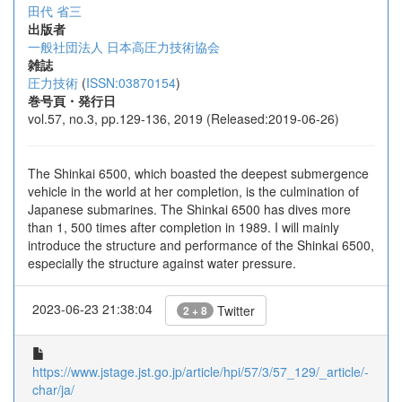
田代 省三
出版者
一般社団法人 日本高圧力技術協会
雑誌
圧力技術
(
ISSN:03870154
)
巻号頁・発行日
vol.57, no.3, pp.129-136, 2019 (Released:2019-06-26)
The Shinkai 6500, which boasted the deepest submergence
vehicle in the world at her completion, is the culmination of
Japanese submarines. The Shinkai 6500 has dives more
than 1, 500 times after completion in 1989. I will mainly
introduce the structure and performance of the Shinkai 6500,
especially the structure against water pressure.
2023-06-23 21:38:04
Twitter
2 + 8
https://www.jstage.jst.go.jp/article/hpi/57/3/57_129/_article/-
char/ja/