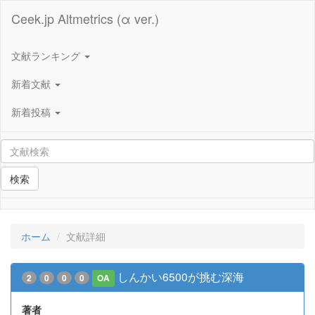
Ceek.jp Altmetrics (α ver.)
文献ランキング
新着文献
新着投稿
検索
ホーム
文献詳細
しんかい6500が挑む深海
2
0
0
0
OA
著者