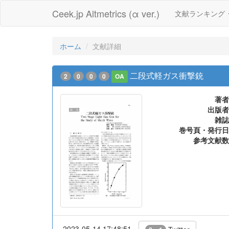
Ceek.jp Altmetrics (α ver.)
文献ランキング
ホーム
文献詳細
二段式軽ガス衝撃銃
2
0
0
0
OA
著者
出版者
雑誌
巻号頁・発行日
参考文献数
2023-05-14 17:48:51