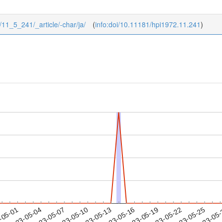
5/11_5_241/_article/-char/ja/
(
info:doi/10.11181/hpi1972.11.241
)
2023-05-22
2023-05-25
2023-05
-05-01
2
2023-05-04
2023-05-07
2023-05-10
2023-05-13
2023-05-16
2023-05-19