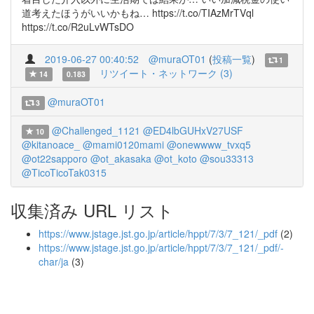
道考えたほうがいいかもね… https://t.co/TIAzMrTVql
https://t.co/R2uLvWTsDO
2019-06-27 00:40:52
@muraOT01
(
投稿一覧
)
1
リツイート・ネットワーク (3)
14
0.183
@muraOT01
3
@Challenged_1121
@ED4lbGUHxV27USF
10
@kitanoace_
@mami0120mami
@onewwww_tvxq5
@ot22sapporo
@ot_akasaka
@ot_koto
@sou33313
@TicoTicoTak0315
収集済み URL リスト
https://www.jstage.jst.go.jp/article/hppt/7/3/7_121/_pdf
(2)
https://www.jstage.jst.go.jp/article/hppt/7/3/7_121/_pdf/-
char/ja
(3)