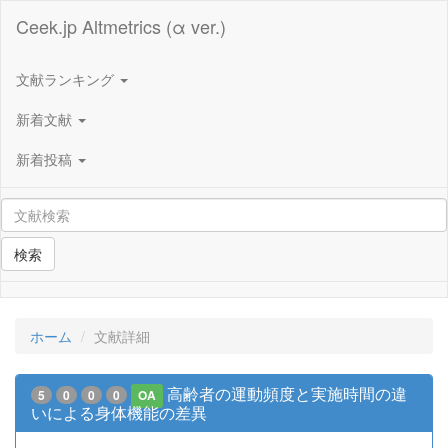
Ceek.jp Altmetrics (α ver.)
文献ランキング
新着文献
新着投稿
検索
ホーム
文献詳細
高齢者の運動頻度と実施時間の違
5
0
0
0
OA
いによる身体機能の差異