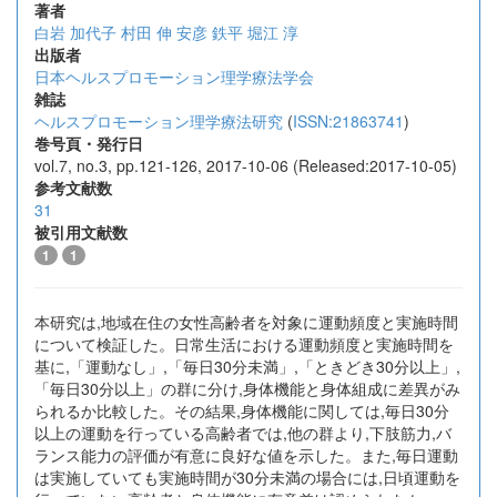
著者
白岩 加代子
村田 伸
安彦 鉄平
堀江 淳
出版者
日本ヘルスプロモーション理学療法学会
雑誌
ヘルスプロモーション理学療法研究
(
ISSN:21863741
)
巻号頁・発行日
vol.7, no.3, pp.121-126, 2017-10-06 (Released:2017-10-05)
参考文献数
31
被引用文献数
1
1
本研究は,地域在住の女性高齢者を対象に運動頻度と実施時間
について検証した。日常生活における運動頻度と実施時間を
基に,「運動なし」,「毎日30分未満」,「ときどき30分以上」,
「毎日30分以上」の群に分け,身体機能と身体組成に差異がみ
られるか比較した。その結果,身体機能に関しては,毎日30分
以上の運動を行っている高齢者では,他の群より,下肢筋力,バ
ランス能力の評価が有意に良好な値を示した。また,毎日運動
は実施していても実施時間が30分未満の場合には,日頃運動を