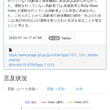
行っていない高齢者と身体機能に有意差は認められなかっ
た。運動を行っていない高齢者では,体脂肪率とBody Mass
Index が運動を行っている高齢者よりも有意に高値を示し
た。これらのことから,高齢者の身体機能の維持・向上のため
には,毎日30分以上の運動を取り入れた生活を送ることが望ま
しいと考える。
2023-07-14 17:47:58
Twitter
5 + 20
https://www.jstage.jst.go.jp/article/hppt/7/3/7_121/_article/-
char/ja/
(
info:doi/10.9759/hppt.7.121
)
言及状況
変動（ピーク前後）
変動（月別）
分布
合計
Twitter (通常)
Twitter (RT)
3