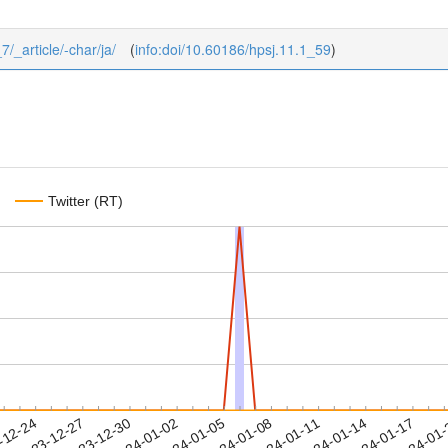
7/_article/-char/ja/
(
info:doi/10.60186/hpsj.11.1_59
)
Twitter (RT)
2024-01-14
2024-01-17
2024-01
-12-24
2
2023-12-27
2023-12-30
2024-01-02
2024-01-05
2024-01-08
2024-01-11