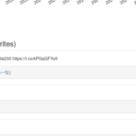
rites)
230 https://t.co/kPGqGFYuIl
稿一覧
)