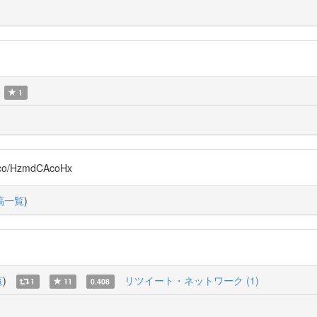
1
/HzmdCAcoHx
稿一覧
)
覧
)
リツイート・ネットワーク (1)
1
11
0.408