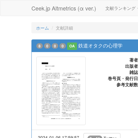
Ceek.jp Altmetrics (α ver.)
文献ランキング
ホーム
文献詳細
鉄道オタクの心理学
8
0
0
0
OA
著者
出版者
雑誌
巻号頁・発行日
参考文献数
2024-01-06 17:59:57