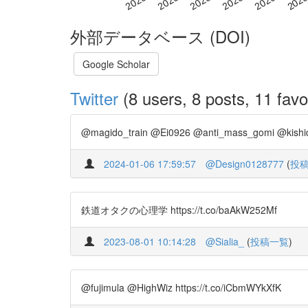
外部データベース (DOI)
Google Scholar
Twitter
(8 users, 8 posts, 11 favo
@magido_train @Ei0926 @anti_mass_gomi @kishida
2024-01-06 17:59:57
@Design0128777
(
投
鉄道オタクの心理学 https://t.co/baAkW252Mf
2023-08-01 10:14:28
@Sialia_
(
投稿一覧
)
@fujimula @HighWiz https://t.co/iCbmWYkXfK