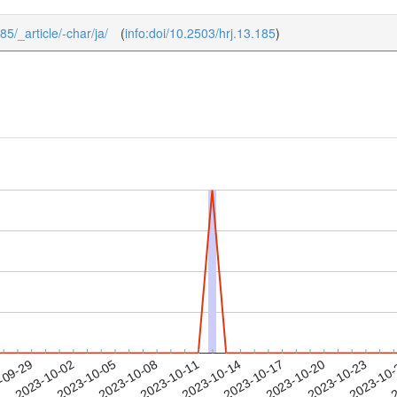
85/_article/-char/ja/
(
info:doi/10.2503/hrj.13.185
)
2023-10-20
2023-10-23
2023-10
-09-29
2
2023-10-02
2023-10-05
2023-10-08
2023-10-11
2023-10-14
2023-10-17