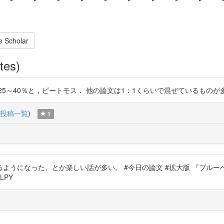
e Scholar
tes)
％と，ピートモス． 他の論文は1：1くらいで混ぜているものが多いですね htt
投稿一覧
)
1
ようになった、とか楽しい話が多い。 #今日の論文 #拡大版 『ブルー
QtLPY