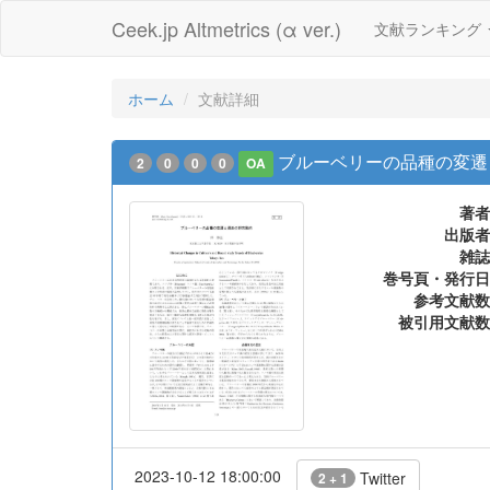
Ceek.jp Altmetrics (α ver.)
文献ランキング
ホーム
文献詳細
ブルーベリーの品種の変遷
2
0
0
0
OA
著者
出版者
雑誌
巻号頁・発行日
参考文献数
被引用文献数
2023-10-12 18:00:00
Twitter
2 + 1