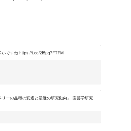
ps://t.co/2l5pq7FTFM
ベリーの品種の変遷と最近の研究動向』 園芸学研究