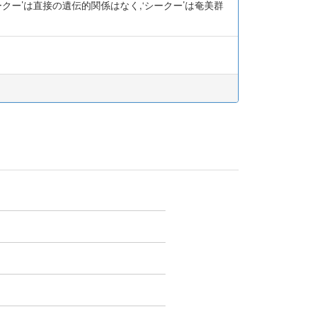
モット’と‘シークー’は直接の遺伝的関係はなく,‘シークー’は奄美群