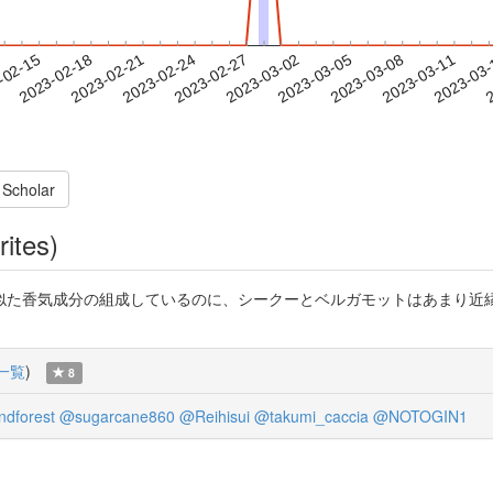
2023-03-08
2023-03-11
2023-03
-02-15
2
2023-02-18
2023-02-21
2023-02-24
2023-02-27
2023-03-02
2023-03-05
 Scholar
rites)
似た香気成分の組成しているのに、シークーとベルガモットはあまり近縁
一覧
)
8
ndforest
@sugarcane860
@Reihisui
@takumi_caccia
@NOTOGIN1