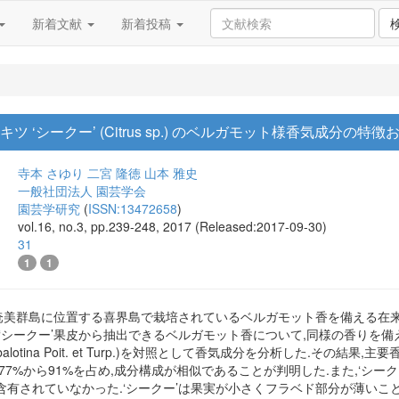
新着文献
新着投稿
キツ ‘シークー’ (Citrus sp.) のベルガモット様香気成分の
寺本 さゆり
二宮 隆徳
山本 雅史
一般社団法人 園芸学会
園芸学研究
(
ISSN:13472658
)
vol.16, no.3, pp.239-248, 2017 (Released:2017-09-30)
31
1
1
 sp.)は,奄美群島に位置する喜界島で栽培されているベルガモット香を備
ークー’果皮から抽出できるベルガモット香について,同様の香りを備える‘ベルガモット’
 balotina Poit. et Turp.)を対照として香気成分を分析した.そ
77%から91%を占め,成分構成が相似であることが判明した.また,‘シー
含有されていなかった.‘シークー’は果実が小さくフラベド部分が薄いこ