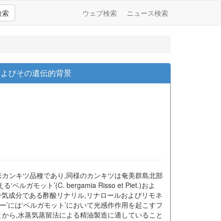
検索
ウェブ検索
ニュース検索
特徴およびその遺伝的背景
える在来カンキツ品種であり,同様のカンキツは奄美群島北部
(C. bergamia Risso et Piet.)およ
の結果,主要香気成分である酢酸リナリル,リナロールおよびリモネ
クー’には‘ベルガモット’において光感作作用を起こすフ
とから,水蒸気蒸留法による精油製造に適していること