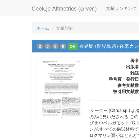
Ceek.jp Altmetrics (α ver.)
文献ランキング
ホーム
文献詳細
喜界島 (鹿児島県) 在来カン
2
0
0
0
OA
著者
出版者
雑誌
巻号頁・発行日
参考文献数
被引用文献数
‘シークー’(Citrus
のみに見いだされる.この‘シ
び‘田中ベルガモット’(C.
ンが,すべての供試材料で
ロクマリン類がほとんど