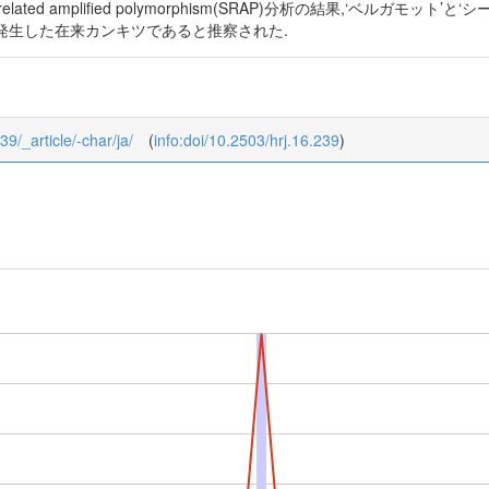
related amplified polymorphism(SRAP)分析の結果,‘ベルガ
発生した在来カンキツであると推察された.
39/_article/-char/ja/
(
info:doi/10.2503/hrj.16.239
)