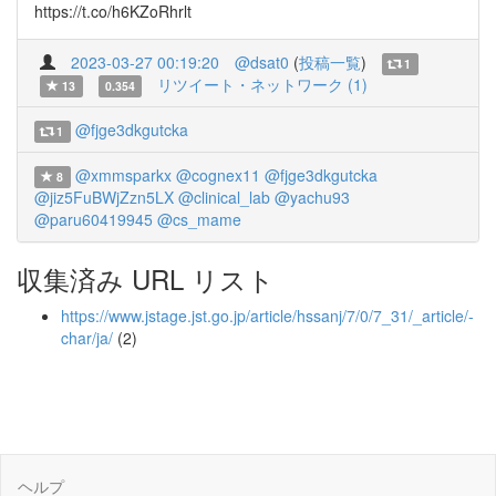
https://t.co/h6KZoRhrlt
2023-03-27 00:19:20
@dsat0
(
投稿一覧
)
1
リツイート・ネットワーク (1)
13
0.354
@fjge3dkgutcka
1
@xmmsparkx
@cognex11
@fjge3dkgutcka
8
@jiz5FuBWjZzn5LX
@clinical_lab
@yachu93
@paru60419945
@cs_mame
収集済み URL リスト
https://www.jstage.jst.go.jp/article/hssanj/7/0/7_31/_article/-
char/ja/
(2)
ヘルプ