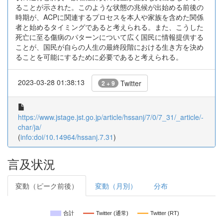
ることが示された。このような状態の兆候が出始める前後の
時期が、ACPに関連するプロセスを本人や家族を含めた関係
者と始めるタイミングであると考えられる。また、こうした
死亡に至る傷病のパターンについて広く国民に情報提供する
ことが、国民が自らの人生の最終段階における生き方を決め
ることを可能にするために必要であると考えられる。
2023-03-28 01:38:13
Twitter
2 + 9
https://www.jstage.jst.go.jp/article/hssanj/7/0/7_31/_article/-
char/ja/
(
info:doi/10.14964/hssanj.7.31
)
言及状況
変動（ピーク前後）
変動（月別）
分布
合計
Twitter (通常)
Twitter (RT)