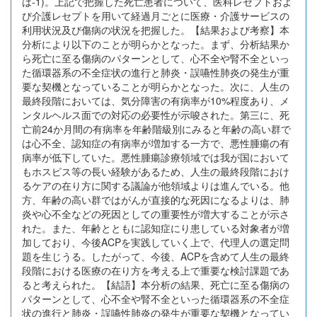
は-1)。上記で把握した死亡患者について、医科レセプトおよ
び介護レセプトを用いて経過月ごとに医療・介護サービスの
利用状況及び傷病の状況を把握した。【結果および考察】本
分析により以下のことが明らかとなった。まず、分析結果か
ら死亡に至る傷病のパターンとして、心不全や腎不全といっ
た循環器系の不全症状の進行と肺炎・誤嚥性肺炎の発生が重
要な契機となっていることが明らかとなった。次に、人生の
最終段階においては、気分障害の有病率が10%程度あり、メ
ンタルヘルス面での対応の必要性が示唆された。第三に、死
亡前24か月間の有病率を年齢階級別にみると年齢の高い群で
は心不全、認知症の有病率が増加する一方で、悪性腫瘍の有
病率が低下していた。悪性腫瘍診療領域では我が国において
もホスピス等の長い経験があるため、人生の最終段階におけ
るケアの在り方に関する議論が他領域よりは進んでいる。他
方、年齢の高い群ではがんが直接的な死因になるよりは、肺
炎や心不全などの死因としての重要性が増大することが示さ
れた。また、年齢とともに認知症にり患している対象者が増
加しており、今後ACPを実践していく上で、代理人の選定問
題を生じうる。したがって、今後、ACPを含めて人生の最終
段階における医療の在り方を考える上で重要な検討課題であ
ると考えられた。【結語】本分析の結果、死亡に至る傷病の
パターンとして、心不全や腎不全といった循環器系の不全症
状の進行と肺炎・誤嚥性肺炎の発生が重要な契機となってい