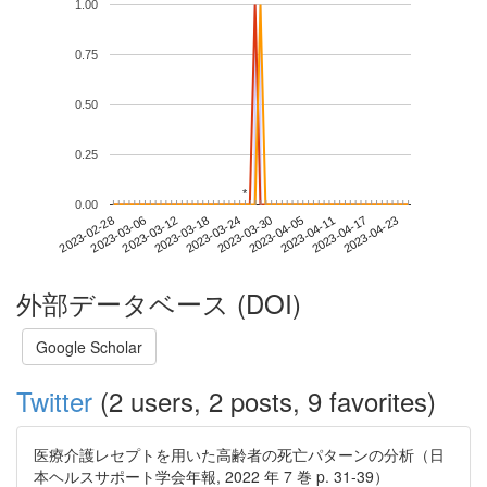
1.00
0.75
0.50
0.25
*
*
0.00
2023-04-17
2023-02-28
2023-03-18
2023-04-05
2023-04-23
2023-03-06
2023-03-24
2023-04-11
2023-03-12
2023-03-30
外部データベース (DOI)
Google Scholar
Twitter
(2 users, 2 posts, 9 favorites)
医療介護レセプトを用いた高齢者の死亡パターンの分析（日
本ヘルスサポート学会年報, 2022 年 7 巻 p. 31-39）