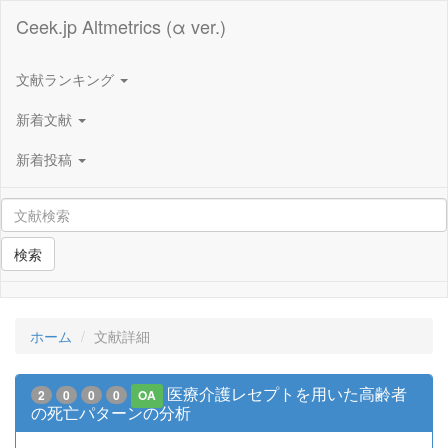
Ceek.jp Altmetrics (α ver.)
文献ランキング
新着文献
新着投稿
検索
ホーム
文献詳細
医療介護レセプトを用いた高齢者
2
0
0
0
OA
の死亡パターンの分析