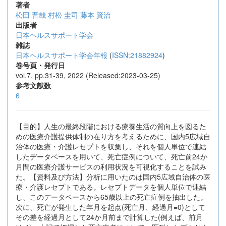
著者
松田 晋哉
村松 圭司
藤本 賢治
出版者
日本ヘルスサポート学会
雑誌
日本ヘルスサポート学会年報
(
ISSN:21882924
)
巻号頁・発行日
vol.7, pp.31-39, 2022 (Released:2023-03-25)
参考文献数
6
【目的】人生の最終段階における療養生活の質向上を図るた
めの医療介護提供体制の在り方を考えるために、国内5広域自
治体の医療・介護レセプトを収集し、それを個人単位で連結
したデータベースを用いて、死亡症例について、死亡前24か
月間の医療介護サービスの利用状況を可視化することを試み
た。【資料及び方法】分析に用いたのは国内5広域自治体の医
療・介護レセプトである。レセプトデータを個人単位で連結
し、このデータベースから65歳以上の死亡症例を抽出した。
次に、死亡が発生した年月を起点(死亡月、経過月=0)として
その差を経過月として24か月前まで計算した(例えば、前月