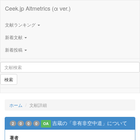
Ceek.jp Altmetrics (α ver.)
文献ランキング
新着文献
新着投稿
検索
ホーム
文献詳細
吉蔵の「非有非空中道」について
2
0
0
0
OA
著者