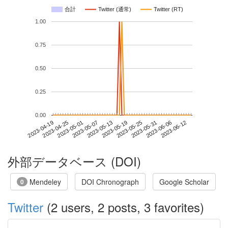
合計
Twitter (通常)
Twitter (RT)
1.00
0.75
0.50
0.25
0.00
2023-06-06
2023-04-19
2023-05-07
2023-05-25
2023-06-12
2023-04-25
2023-05-13
2023-05-31
2023-05-01
2023-05-19
外部データベース (DOI)
Mendeley
DOI Chronograph
Google Scholar
0
Twitter
(2 users, 2 posts, 3 favorites)