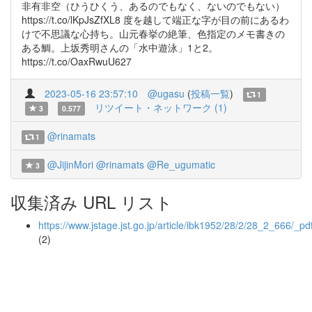
非有非空（ひうひくう、あるのでもなく、ないのでもない）
https://t.co/lKpJsZfXL8 度を越して端正な字が目の前にあるわ
けで不思議な心持ち。山元春挙の絶筆、色指定のメモ書きの
ある鯛。上坂秀明さんの「水中遊泳」1と2。
https://t.co/OaxRwuU627
2023-05-16 23:57:10
@ugasu
(
投稿一覧
)
1
リツイート・ネットワーク (1)
3
0.577
@rinamats
1
@JijinMori
@rinamats
@Re_ugumatic
3
収集済み URL リスト
https://www.jstage.jst.go.jp/article/ibk1952/28/2/28_2_666/_pd
(2)