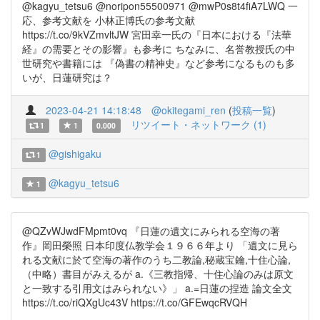
@kagyu_tetsu6 @noripon55500971 @mwP0s8t4fiA7LWQ 一
応、参考文献を 小林正博氏の参考文献
https://t.co/9kVZmvltJW 宮田幸一氏の『日本における『法華
経』の需要とその影響』も参考に ちなみに、名誉教授氏の中
世研究や書籍には 『偽書の精神史』など参考になるものも多
いが、日蓮研究は？
2023-04-21 14:18:48
@okitegami_ren
(
投稿一覧
)
リツイート・ネットワーク (1)
1
1
0.000
@gishigaku
1
@kagyu_tetsu6
1
@QZvWJwdFMpmt0vq 『日蓮の遺文にみられる空海の著
作』岡田榮照 日本印度仏教学会１９６６年より 「遺文に見ら
れる文献に於て空海の著作のうち二教論,秘蔵宝鑰,十住心論,
（中略）書目がみえるが a.《三教指帰、十住心論のみは原文
と一致する引用文はみられない》」 a.=日蓮の捏造 論文全文
https://t.co/riQXgUc43V https://t.co/GFEwqcRVQH