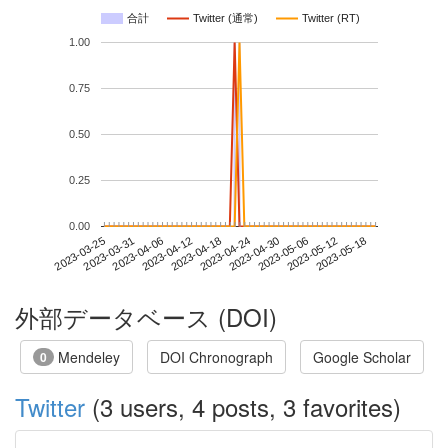
合計
Twitter (通常)
Twitter (RT)
1.00
0.75
0.50
0.25
0.00
2023-05-12
2023-03-25
2023-04-12
2023-04-30
2023-05-18
2023-03-31
2023-04-18
2023-05-06
2023-04-06
2023-04-24
外部データベース (DOI)
Mendeley
DOI Chronograph
Google Scholar
0
Twitter
(3 users, 4 posts, 3 favorites)