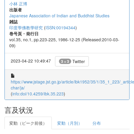
小林 正博
出版者
Japanese Association of Indian and Buddhist Studies
雑誌
印度學佛教學研究
(
ISSN:00194344
)
巻号頁・発行日
vol.35, no.1, pp.223-225, 1986-12-25 (Released:2010-03-
09)
2023-04-22 10:49:47
Twitter
3 + 3
https://www.jstage.jst.go.jp/article/ibk1952/35/1/35_1_223/_article
char/ja/
(
info:doi/10.4259/ibk.35.223
)
言及状況
変動（ピーク前後）
変動（月別）
分布