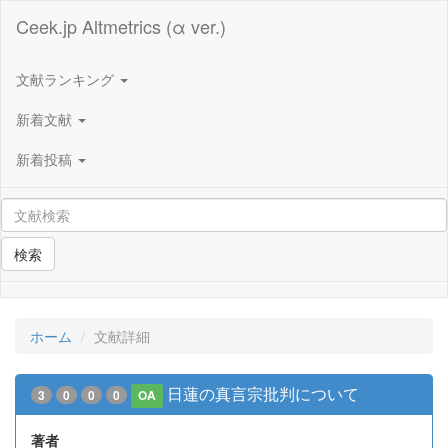
Ceek.jp Altmetrics (α ver.)
文献ランキング
新着文献
新着投稿
検索
ホーム
文献詳細
日蓮の真言宗批判について
3
0
0
0
OA
著者