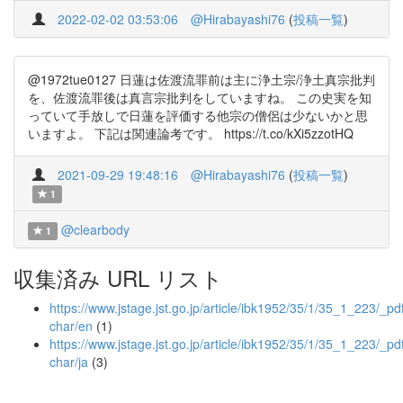
2022-02-02 03:53:06
@Hirabayashi76
(
投稿一覧
)
@1972tue0127 日蓮は佐渡流罪前は主に浄土宗/浄土真宗批判
を、佐渡流罪後は真言宗批判をしていますね。 この史実を知
っていて手放しで日蓮を評価する他宗の僧侶は少ないかと思
いますよ。 下記は関連論考です。 https://t.co/kXi5zzotHQ
2021-09-29 19:48:16
@Hirabayashi76
(
投稿一覧
)
1
@clearbody
1
収集済み URL リスト
https://www.jstage.jst.go.jp/article/ibk1952/35/1/35_1_223/_pdf
char/en
(1)
https://www.jstage.jst.go.jp/article/ibk1952/35/1/35_1_223/_pdf
char/ja
(3)