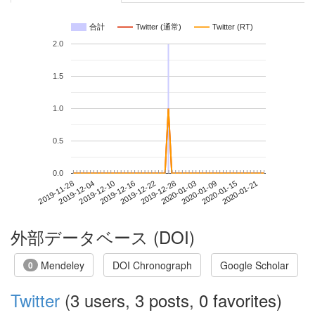
合計
Twitter (通常)
Twitter (RT)
2.0
1.5
1.0
0.5
0.0
2020-01-15
2019-11-28
2019-12-16
2020-01-03
2020-01-21
2019-12-04
2019-12-22
2020-01-09
2019-12-10
2019-12-28
外部データベース (DOI)
Mendeley
DOI Chronograph
Google Scholar
0
Twitter
(3 users, 3 posts, 0 favorites)