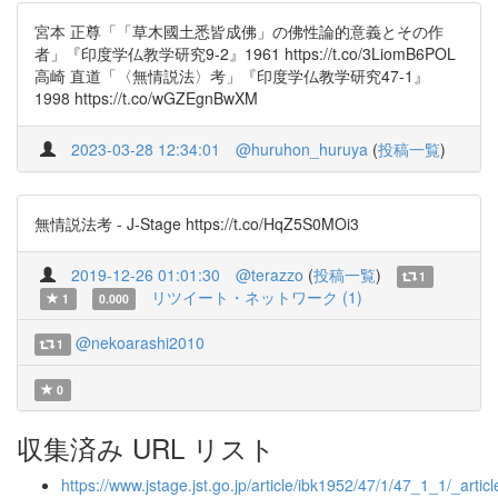
宮本 正尊「「草木國土悉皆成佛」の佛性論的意義とその作
者」『印度学仏教学研究9-2』1961 https://t.co/3LiomB6POL
高崎 直道「〈無情説法〉考」『印度学仏教学研究47-1』
1998 https://t.co/wGZEgnBwXM
2023-03-28 12:34:01
@huruhon_huruya
(
投稿一覧
)
無情説法考 - J-Stage https://t.co/HqZ5S0MOi3
2019-12-26 01:01:30
@terazzo
(
投稿一覧
)
1
リツイート・ネットワーク (1)
1
0.000
@nekoarashi2010
1
0
収集済み URL リスト
https://www.jstage.jst.go.jp/article/ibk1952/47/1/47_1_1/_articl