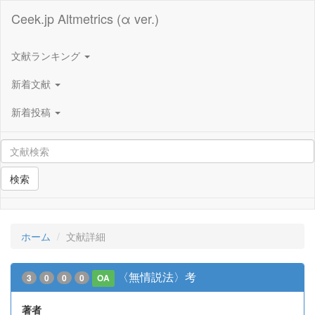
Ceek.jp Altmetrics (α ver.)
文献ランキング
新着文献
新着投稿
検索
ホーム
文献詳細
〈無情説法〉考
3
0
0
0
OA
著者