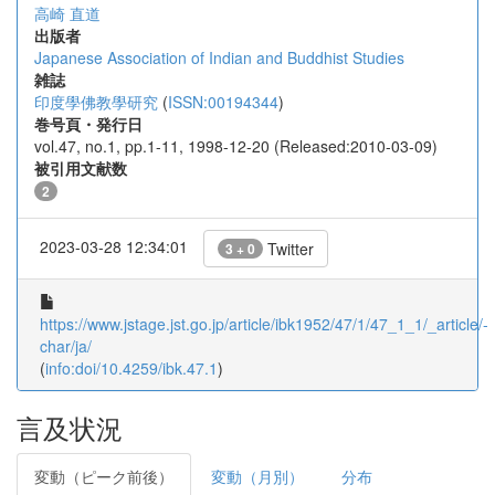
高崎 直道
出版者
Japanese Association of Indian and Buddhist Studies
雑誌
印度學佛教學研究
(
ISSN:00194344
)
巻号頁・発行日
vol.47, no.1, pp.1-11, 1998-12-20 (Released:2010-03-09)
被引用文献数
2
2023-03-28 12:34:01
Twitter
3 + 0
https://www.jstage.jst.go.jp/article/ibk1952/47/1/47_1_1/_article/-
char/ja/
(
info:doi/10.4259/ibk.47.1
)
言及状況
変動（ピーク前後）
変動（月別）
分布