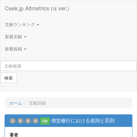
Ceek.jp Altmetrics (α ver.)
文献ランキング
新着文献
新着投稿
検索
ホーム
文献詳細
僧堂修行における規則と罰則
2
0
0
0
OA
著者