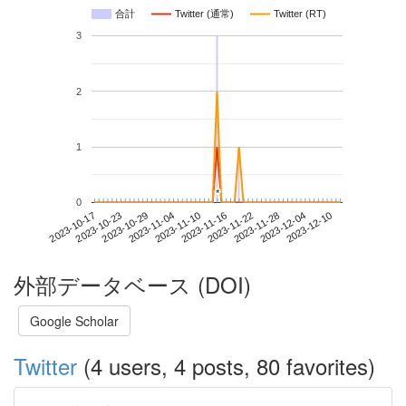
合計
Twitter (通常)
Twitter (RT)
3
2
1
*
*
0
2023-12-04
2023-10-17
2023-11-04
2023-11-22
2023-12-10
2023-10-23
2023-11-10
2023-11-28
2023-10-29
2023-11-16
外部データベース (DOI)
Google Scholar
Twitter
(4 users, 4 posts, 80 favorites)