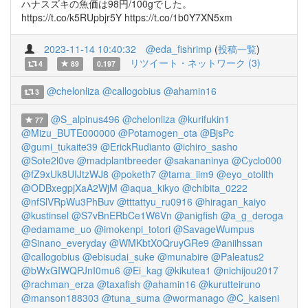
ハナスズキの魚価は98円/100gでした。
https://t.co/k5RUpbjr5Y https://t.co/1b0Y7XN5xm
2023-11-14 10:40:32
@eda_fishrimp
(
投稿一覧
)
リツイート・ネットワーク (3)
4
89
0.197
@chelonliza
@callogobius
@ahamin16
3
@S_alpinus496
@chelonliza
@kurifukin1
77
@Mizu_BUTE000000
@Potamogen_ota
@BjsPc
@gumi_tukaite39
@ErickRudianto
@ichiro_sasho
@Sote2l0ve
@madplantbreeder
@sakananinya
@Cyclo000
@fZ9xUk8UIJtzWJ8
@poketh7
@tama_iim9
@eyo_otolith
@ODBxegpjXaA2WjM
@aqua_kikyo
@chibita_0222
@nfSlVRpWu3PhBuv
@tttattyu_ru0916
@hiragan_kaiyo
@kustinsel
@S7vBnERbCe1W6Vn
@anigfish
@a_g_deroga
@edamame_uo
@imokenpi_totori
@SavageWumpus
@Sinano_everyday
@WMKbtX0QruyGRe9
@aniihssan
@callogobius
@ebisudai_suke
@munabire
@Paleatus2
@bWxGIWQPJnI0mu6
@Ei_kag
@kikutea1
@nichijou2017
@rachman_erza
@taxafish
@ahamin16
@kurutteiruno
@manson188303
@tuna_suma
@wormanago
@C_kaiseni