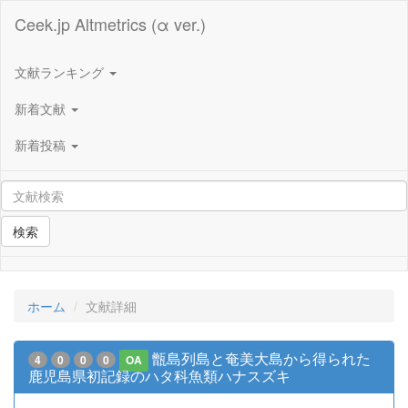
Ceek.jp Altmetrics (α ver.)
文献ランキング
新着文献
新着投稿
検索
ホーム
文献詳細
甑島列島と奄美大島から得られた
4
0
0
0
OA
鹿児島県初記録のハタ科魚類ハナスズキ