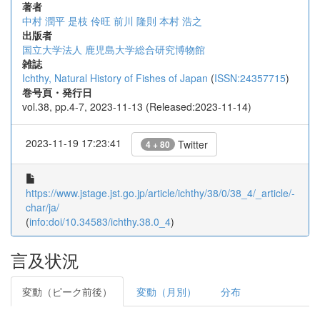
著者
中村 潤平
是枝 伶旺
前川 隆則
本村 浩之
出版者
国立大学法人 鹿児島大学総合研究博物館
雑誌
Ichthy, Natural History of Fishes of Japan
(
ISSN:24357715
)
巻号頁・発行日
vol.38, pp.4-7, 2023-11-13 (Released:2023-11-14)
2023-11-19 17:23:41
Twitter
4 + 80
https://www.jstage.jst.go.jp/article/ichthy/38/0/38_4/_article/-
char/ja/
(
info:doi/10.34583/ichthy.38.0_4
)
言及状況
変動（ピーク前後）
変動（月別）
分布