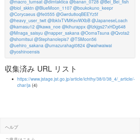
@macro_tumsat
@dimtaktica
@banan_0728
@Bei_Bei_fish
@biol_skktn
@BlueMoon_1107
@boukokuno_keepr
@Corycaeus
@fe0555
@Gwrdu8oqBEEYz5f
@heavy_user_twit
@IbkIxTVMKevWXbB
@JapaneseLoach
@kamasu12
@kawa_noe
@kihurappx
@lzkjgs27xHDg648
@Mnaga_saisyu
@napper_sakana
@OomaTsuna
@Qvota2
@shomitsui
@Stephanolepis7
@TSMoon56
@uehiro_sakana
@umazurahagi0824
@wahwaiwai
@yoshinoensis
収集済み URL リスト
https://www.jstage.jst.go.jp/article/ichthy/38/0/38_4/_article/-
char/ja
(4)
ヘルプ
ご意見はこちら