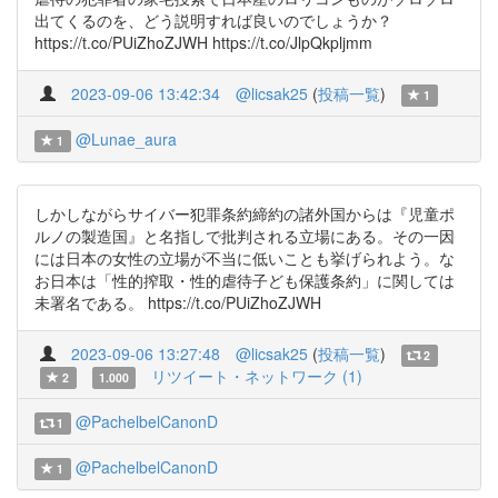
出てくるのを、どう説明すれば良いのでしょうか？
https://t.co/PUiZhoZJWH https://t.co/JlpQkpljmm
2023-09-06 13:42:34
@licsak25
(
投稿一覧
)
1
@Lunae_aura
1
しかしながらサイバー犯罪条約締約の諸外国からは『児童ポ
ルノの製造国』と名指しで批判される立場にある。その一因
には日本の女性の立場が不当に低いことも挙げられよう。な
お日本は「性的搾取・性的虐待子ども保護条約」に関しては
未署名である。 https://t.co/PUiZhoZJWH
2023-09-06 13:27:48
@licsak25
(
投稿一覧
)
2
リツイート・ネットワーク (1)
2
1.000
@PachelbelCanonD
1
@PachelbelCanonD
1