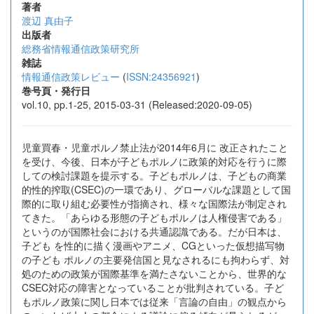
著者
渡辺 真由子
出版者
総務省情報通信政策研究所
雑誌
情報通信政策レビュー
(
ISSN:24356921
)
巻号頁・発行日
vol.10, pp.1-25, 2015-03-31 (Released:2020-09-05)
児童買春・児童ポルノ禁止法が2014年6月に 改正されたこと
を受け、今後、日本が子どもポルノに政策的対応を行うに際
しての検討課題を提示する。子どもポルノは、子どもの商業
的性的搾取(CSEC)の一環であり、グローバルな課題として国
際的に取り組む必要性が指摘され、様々な国際法が制定され
てきた。「あらゆる形態の子どもポルノは人権侵害である」
というのが国際社会における共通認識である。だが日本は、
子ども を性的に描く漫画やアニメ、CGといった仮想描写物
の子ども ポルノの主要発信国と見なされるにも拘わらず、対
処のための政策が国際基準を満たさないことから、世界的な
CSEC対応の障害となっていることが批判されている。子ど
もポルノ政策に関し日本では従来「言論の自由」の観点から