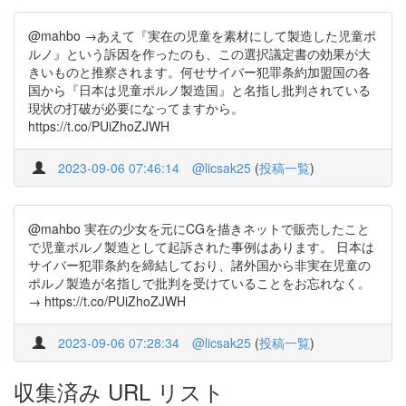
@mahbo →あえて『実在の児童を素材にして製造した児童ポ
ルノ』という訴因を作ったのも、この選択議定書の効果が大
きいものと推察されます。何せサイバー犯罪条約加盟国の各
国から『日本は児童ポルノ製造国』と名指し批判されている
現状の打破が必要になってますから。
https://t.co/PUiZhoZJWH
2023-09-06 07:46:14
@licsak25
(
投稿一覧
)
@mahbo 実在の少女を元にCGを描きネットで販売したこと
で児童ポルノ製造として起訴された事例はあります。 日本は
サイバー犯罪条約を締結しており、諸外国から非実在児童の
ポルノ製造が名指しで批判を受けていることをお忘れなく。
→ https://t.co/PUiZhoZJWH
2023-09-06 07:28:34
@licsak25
(
投稿一覧
)
収集済み URL リスト