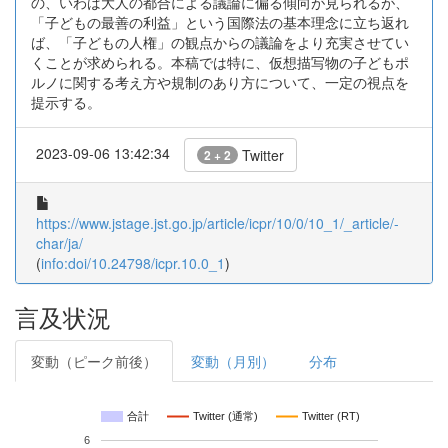
の、いわば大人の都合による議論に偏る傾向が見られるが、
「子どもの最善の利益」という国際法の基本理念に立ち返れ
ば、「子どもの人権」の観点からの議論をより充実させてい
くことが求められる。本稿では特に、仮想描写物の子どもポ
ルノに関する考え方や規制のあり方について、一定の視点を
提示する。
2023-09-06 13:42:34
Twitter
2 + 2
https://www.jstage.jst.go.jp/article/icpr/10/0/10_1/_article/-
char/ja/
(
info:doi/10.24798/icpr.10.0_1
)
言及状況
変動（ピーク前後）
変動（月別）
分布
合計
Twitter (通常)
Twitter (RT)
6