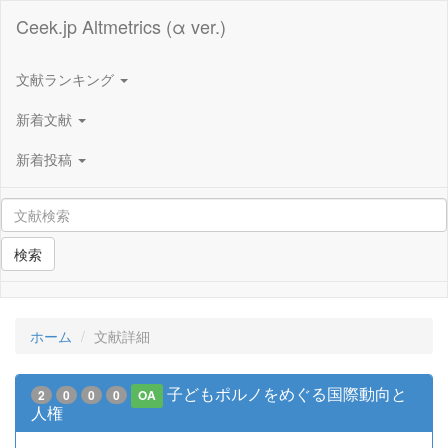
Ceek.jp Altmetrics (α ver.)
文献ランキング
新着文献
新着投稿
検索
ホーム
文献詳細
子どもポルノをめぐる国際動向と
2
0
0
0
OA
人権