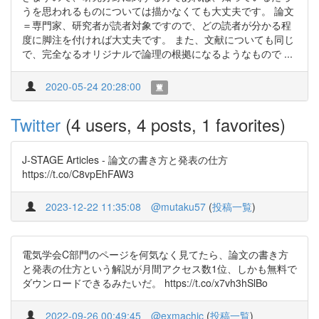
うを思われるものについては描かなくても大丈夫です。 論文
＝専門家、研究者が読者対象ですので、どの読者が分かる程
度に脚注を付ければ大丈夫です。 また、文献についても同じ
で、完全なるオリジナルで論理の根拠になるようなもので ...
2020-05-24 20:28:00
Twitter
(4 users, 4 posts, 1 favorites)
J-STAGE Articles - 論文の書き方と発表の仕方
https://t.co/C8vpEhFAW3
2023-12-22 11:35:08
@mutaku57
(
投稿一覧
)
電気学会C部門のページを何気なく見てたら、論文の書き方
と発表の仕方という解説が月間アクセス数1位、しかも無料で
ダウンロードできるみたいだ。 https://t.co/x7vh3hSlBo
2022-09-26 00:49:45
@exmachic
(
投稿一覧
)