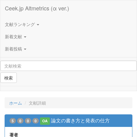
Ceek.jp Altmetrics (α ver.)
文献ランキング
新着文献
新着投稿
検索
ホーム
文献詳細
論文の書き方と発表の仕方
5
0
0
0
OA
著者