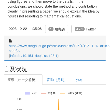
using figures and then move to the details. In the
conclusions, we should state the method and contribution
clearly.In presenting a paper, we should explain the idea by
figures not resorting to mathematical equations.
2023-12-22 11:35:08
知恵袋
Twitter
1
4 + 1
https://www.jstage.jst.go.jp/article/ieejeiss/125/1/125_1_1/_article
char/ja/
(
info:doi/10.1541/ieejeiss.125.1
)
言及状況
変動（ピーク前後）
変動（月別）
分布
合計
知恵袋
Twitter (通常)
1.00