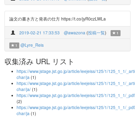
論文の書き方と発表の仕方 https://t.co/jyR0czLWLa
2019-02-21 17:33:53
@awazona
(
投稿一覧
)
1
@Lyre_Reis
1
収集済み URL リスト
https://www.jstage.jst.go.jp/article/ieejeiss/125/1/125_1_1/_arti
char/ja
(1)
https://www.jstage.jst.go.jp/article/ieejeiss/125/1/125_1_1/_arti
char/ja/
(1)
https://www.jstage.jst.go.jp/article/ieejeiss/125/1/125_1_1/_pdf
(2)
https://www.jstage.jst.go.jp/article/ieejeiss/125/1/125_1_1/_pdf
char/ja
(1)