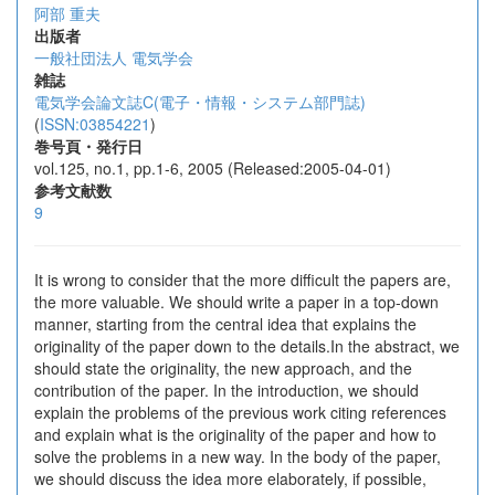
阿部 重夫
出版者
一般社団法人 電気学会
雑誌
電気学会論文誌C(電子・情報・システム部門誌)
(
ISSN:03854221
)
巻号頁・発行日
vol.125, no.1, pp.1-6, 2005 (Released:2005-04-01)
参考文献数
9
It is wrong to consider that the more difficult the papers are,
the more valuable. We should write a paper in a top-down
manner, starting from the central idea that explains the
originality of the paper down to the details.In the abstract, we
should state the originality, the new approach, and the
contribution of the paper. In the introduction, we should
explain the problems of the previous work citing references
and explain what is the originality of the paper and how to
solve the problems in a new way. In the body of the paper,
we should discuss the idea more elaborately, if possible,