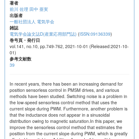
著者
前川 佐理
田中 亜実
出版者
一般社団法人 電気学会
雑誌
電気学会論文誌D(産業応用部門誌)
(
ISSN:09136339
)
巻号頁・発行日
vol.141, no.10, pp.749-762, 2021-10-01 (Released:2021-10-
01)
参考文献数
39
In recent years, there has been an increasing demand for
position sensorless control in PMSM drives, and various
methods have been studied. Switching noise is a problem in
the low-speed sensorless control method that uses the
current slope during PWM. Furthermore, another problem is
that the inductance does not appear in a sinusoidal
distribution owing to magnetic saturation.In this paper, we
improve the sensorless control method that estimates the
position from the current slope during PWM, which is greatly