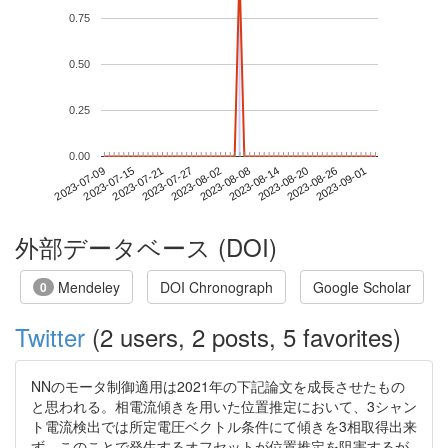
0.75
0.50
0.25
0.00
2023-08-26
2023-07-09
2023-07-27
2023-08-14
2023-09-01
2023-07-15
2023-08-02
2023-08-20
2023-07-21
2023-08-08
外部データベース (DOI)
Mendeley
DOI Chronograph
Google Scholar
0
Twitter
(2 users, 2 posts, 5 favorites)
NNのモータ制御適用は2021年の下記論文を成長させたもの
と思われる。相電流傾きを用いた位置推定において、3シャン
ト電流検出では所定電圧ベクトル条件にて傾きを3相取得出来
ず、このことで発生するオフセットが位置推定を阻害するが