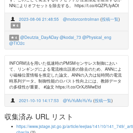
NNによりオフセットを除去する。 https://t.co/6QZPLfyAOt
2023-08-06 21:48:55
@motorcontrolman
(
投稿一覧
)
6
@Deutzia_DayADay
@kodai_73
@Physical_eng
4
@TlO2c
INFORM法を用いた低速時のPMSMセンサレス制御におい
て、リンギングによる電流検出誤差の除去のため、ANNによ
り磁極位置情報を推定した論文。ANNの入力は短時間の電流
時系列データ。制御性能のロバスト性向上には、教師データ
の多様性が重要。 #論文 https://t.co/OrXJ5MwEtd
2021-10-10 14:17:53
@YuYuMoYuYu
(
投稿一覧
)
収集済み URL リスト
https://www.jstage.jst.go.jp/article/ieejias/141/10/141_749/_arti
char/ja
(2)