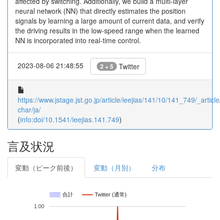
affected by switching. Additionally, we build a multi-layer
neural network (NN) that directly estimates the position
signals by learning a large amount of current data, and verify
the driving results in the low-speed range when the learned
NN is incorporated into real-time control.
2023-08-06 21:48:55
Twitter
2 + 5
https://www.jstage.jst.go.jp/article/ieejias/141/10/141_749/_article
char/ja/
(
info:doi/10.1541/ieejias.141.749
)
言及状況
変動（ピーク前後）
変動（月別）
分布
合計
Twitter (通常)
1.00