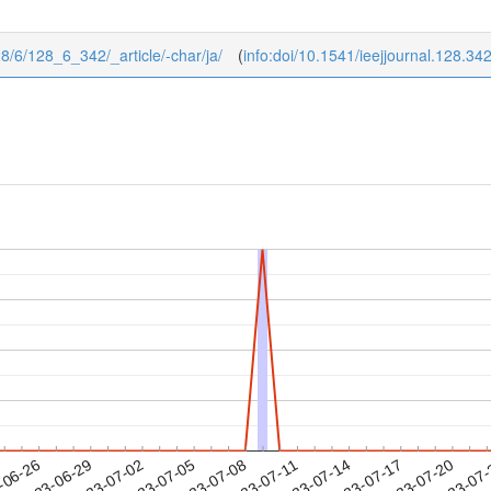
128/6/128_6_342/_article/-char/ja/
(
info:doi/10.1541/ieejjournal.128.34
2023-07-17
2023-07-20
2023-07
-06-26
2
2023-06-29
2023-07-02
2023-07-05
2023-07-08
2023-07-11
2023-07-14