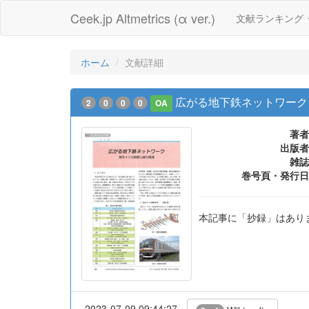
Ceek.jp Altmetrics (α ver.)
文献ランキング
ホーム
文献詳細
広がる地下鉄ネットワーク
2
0
0
0
OA
著者
出版者
雑誌
巻号頁・発行日
本記事に「抄録」はあり
2023-07-09 09:44:27