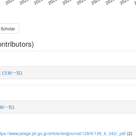
 Scholar
ntributors)
車
(
文献一覧
)
献一覧
)
s://www.jstage.jst.go.jp/article/ieejjournal/128/6/128_6_342/_pdf
(2)