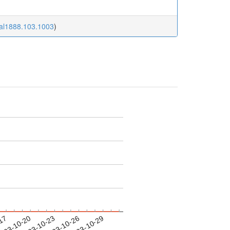
rnal1888.103.1003
)
-17
023-10-20
2023-10-23
2023-10-26
2023-10-29