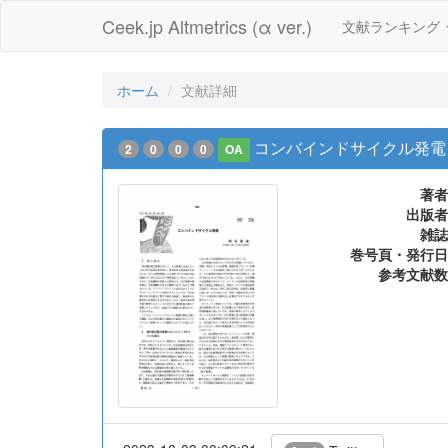
Ceek.jp Altmetrics (α ver.)
文献ランキング
ホーム
文献詳細
コンバインドサイクル発電
2
0
0
0
OA
著者
出版者
雑誌
巻号頁・発行日
参考文献数