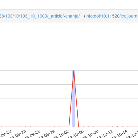
1888/103/10/103_10_1003/_article/-char/ja/
(
info:doi/10.11526/ieejjou
2023-10-11
2023-10-14
2023-10
-09-20
2
2023-09-23
2023-09-26
2023-09-29
2023-10-02
2023-10-05
2023-10-08