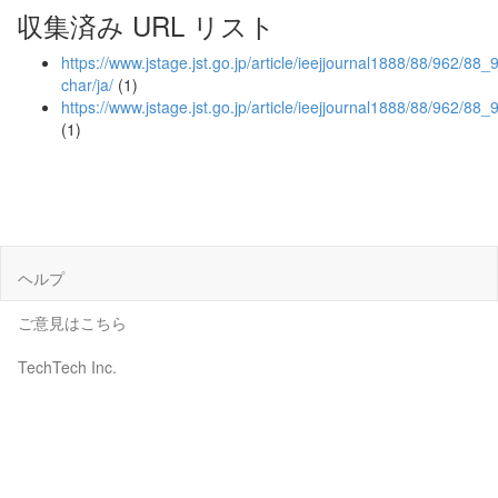
収集済み URL リスト
https://www.jstage.jst.go.jp/article/ieejjournal1888/88/962/88_
char/ja/
(1)
https://www.jstage.jst.go.jp/article/ieejjournal1888/88/962/8
(1)
ヘルプ
ご意見はこちら
TechTech Inc.