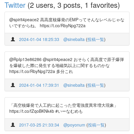
Twitter
(2 users, 3 posts, 1 favorites)
@spirit4peace2 高高度核爆発のEMPってそんなレベルじゃな
いですからね。 https://t.co/RbyNpg722a
2024-01-04 18:25:33
@sinebalta
(
投稿一覧
)
@RpIp13e86286 @spirit4peace2 おそらく高高度で原子爆弾
を爆破した際に発生する地磁気以上に関するものかな
https://t.co/RbyNpg722a 多分これ
2024-01-04 17:39:31
@sinebalta
(
投稿一覧
)
「高空核爆発で人工的に起こった空電強度異常増大現象」
https://t.co/fZqoBKNk4b #いーなむめも
2017-03-25 21:33:34
@poyonum
(
投稿一覧
)