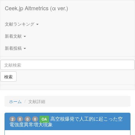
Ceek.jp Altmetrics (α ver.)
文献ランキング
新着文献
新着投稿
検索
ホーム
文献詳細
高空核爆発で人工的に起こった空
2
0
0
0
OA
電強度異常増大現象