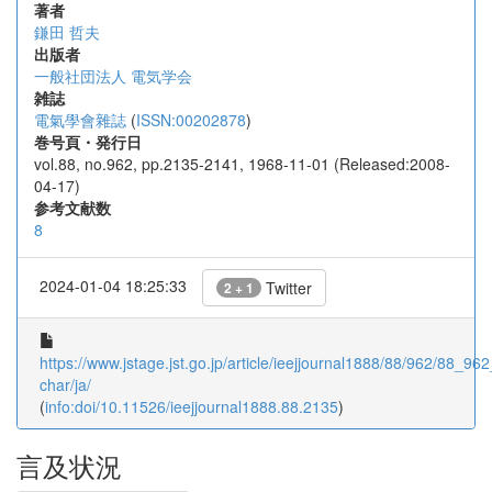
著者
鎌田 哲夫
出版者
一般社団法人 電気学会
雑誌
電氣學會雜誌
(
ISSN:00202878
)
巻号頁・発行日
vol.88, no.962, pp.2135-2141, 1968-11-01 (Released:2008-
04-17)
参考文献数
8
2024-01-04 18:25:33
Twitter
2 + 1
https://www.jstage.jst.go.jp/article/ieejjournal1888/88/962/88_962
char/ja/
(
info:doi/10.11526/ieejjournal1888.88.2135
)
言及状況