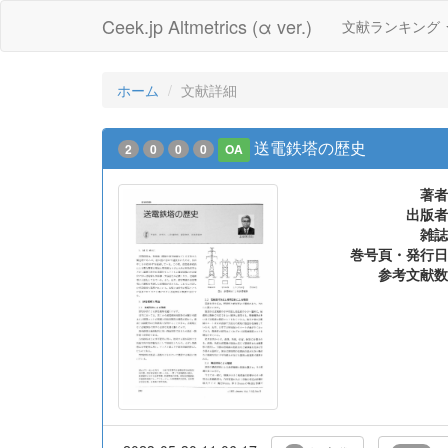
Ceek.jp Altmetrics (α ver.)
文献ランキング
ホーム
文献詳細
送電鉄塔の歴史
2
0
0
0
OA
著者
出版者
雑誌
巻号頁・発行日
参考文献数