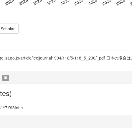
 Scholar
jst.go.jp/article/ieejjournal1994/118/5/118_5_290/
tes)
o/lF7Z98fnhc