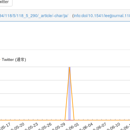
itter
1994/118/5/118_5_290/_article/-char/ja/
(
info:doi/10.1541/ieejjournal.1
Twitter (通常)
2023-06-07
2023-06-10
2023-06
-05-17
2
2023-05-20
2023-05-23
2023-05-26
2023-05-29
2023-06-01
2023-06-04