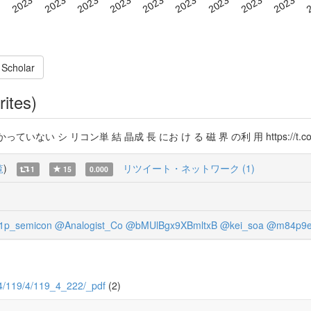
 Scholar
rites)
コン単 結 晶成 長 にお け る 磁 界 の利 用 https://t.co/u3uZGtD
覧
)
リツイート・ネットワーク (1)
1
15
0.000
1p_semicon
@Analogist_Co
@bMUlBgx9XBmltxB
@kei_soa
@m84p9e
1994/119/4/119_4_222/_pdf
(2)