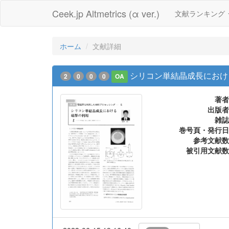
Ceek.jp Altmetrics (α ver.)
文献ランキング
ホーム
文献詳細
シリコン単結晶成長におけ
2
0
0
0
OA
著者
出版者
雑誌
巻号頁・発行日
参考文献数
被引用文献数