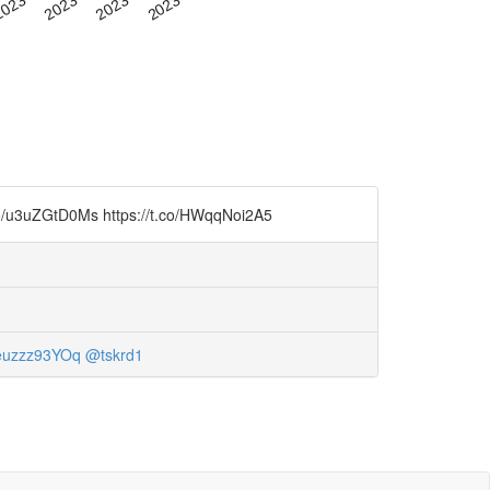
0Ms https://t.co/HWqqNoi2A5
uzzz93YOq
@tskrd1