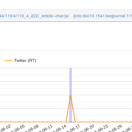
1994/119/4/119_4_222/_article/-char/ja/
(
info:doi/10.1541/ieejjournal.1
Twitter (RT)
2023-06-23
2023-06-26
2023-06
-06-02
2
2023-06-05
2023-06-08
2023-06-11
2023-06-14
2023-06-17
2023-06-20