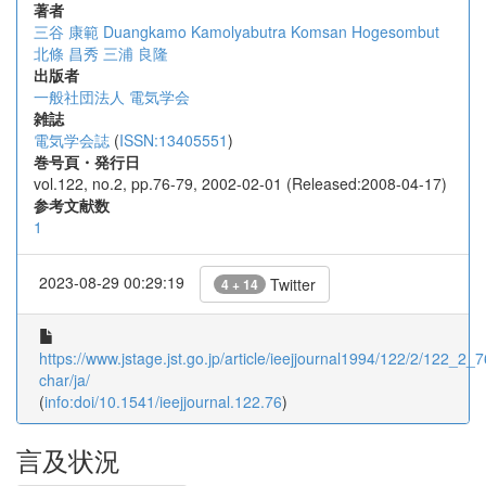
著者
三谷 康範
Duangkamo Kamolyabutra
Komsan Hogesombut
北條 昌秀
三浦 良隆
出版者
一般社団法人 電気学会
雑誌
電気学会誌
(
ISSN:13405551
)
巻号頁・発行日
vol.122, no.2, pp.76-79, 2002-02-01 (Released:2008-04-17)
参考文献数
1
2023-08-29 00:29:19
Twitter
4 + 14
https://www.jstage.jst.go.jp/article/ieejjournal1994/122/2/122_2_76
char/ja/
(
info:doi/10.1541/ieejjournal.122.76
)
言及状況