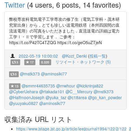
Twitter
(4 users, 6 posts, 14 favorites)
弊校専攻科電気電子工学専攻の修了生（電気工学科・茂木研
究室出身）から，とても珍しい送電用鉄塔（本州四国間の直
流送電用）の写真をいただきました．直流送電の詳細は電力
工学Ⅰ・Ⅱで学習します． ご参考：
https://t.co/P42TC4TZQG https://t.co/geO5uZTjeN
2022-05-19 10:00:02
@Kcct_Denki
(
投稿一覧
)
リツイート・ネットワーク (5)
3
17
0.320
@mstk373
@aminosiki77
5
@smmr44635735
@mwhour
@kickninja822
13
@CyberUehara
@rtakada101
@C__Mercury
@mstk373
@HalfmoonJoseph
@yuka_taz
@c18area
@go_kan_powder
@yuuyaku0827
@aminosiki77
収集済み URL リスト
https://www.jstage.jst.go.jp/article/ieejjournal1994/122/2/122_2