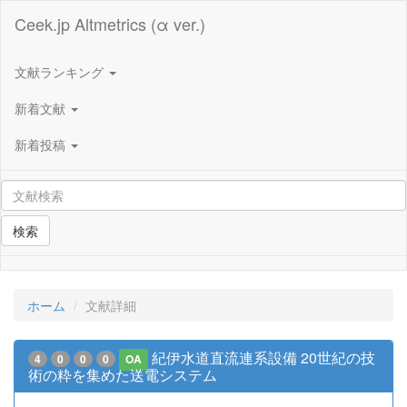
Ceek.jp Altmetrics (α ver.)
文献ランキング
新着文献
新着投稿
検索
ホーム
文献詳細
紀伊水道直流連系設備 20世紀の技
4
0
0
0
OA
術の粋を集めた送電システム