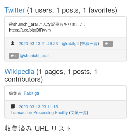
Twitter
(1 users, 1 posts, 1 favorites)
@shunichi_arai こんな記事もありました。
https://t.co/pltqBfRVvm
2023-03-13 21:49:23
@rabitgti
(
投稿一覧
)
1
@shunichi_arai
1
Wikipedia
(1 pages, 1 posts, 1
contributors)
編集者:
Rabit gti
2023-03-13 23:11:15
Transaction Processing Facility
(
文献一覧
)
収集済み URL リスト