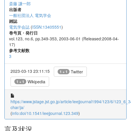
斎藤 謙一郎
出版者
一般社団法人 電気学会
雑誌
電気学会誌
(
ISSN:13405551
)
巻号頁・発行日
vol.123, no.6, pp.349-353, 2003-06-01 (Released:2008-04-
17)
参考文献数
3
2023-03-13 23:11:15
Twitter
1 + 1
Wikipedia
1 + 1
https://www.jstage.jst.go.jp/article/ieejjournal1994/123/6/123_6_34
char/ja/
(
info:doi/10.1541/ieejjournal.123.349
)
言及状況