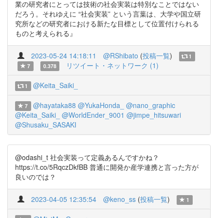
業の研究者にとっては技術の社会実装は特別なことではない
だろう。それゆえに “社会実装” という言葉は、大学や国立研
究所などの研究者における新たな目標として位置付けられる
ものと考えられる』
2023-05-24 14:18:11
@RShibato
(
投稿一覧
)
1
リツイート・ネットワーク (1)
7
0.378
@Keita_Saiki_
1
@hayataka88
@YukaHonda_
@nano_graphic
7
@Keita_Saiki_
@WorldEnder_9001
@jimpe_hitsuwari
@Shusaku_SASAKI
@odashi_t 社会実装って定義あるんですかね？
https://t.co/5RqczDkfBB 普通に開発か産学連携と言った方が
良いのでは？
2023-04-05 12:35:54
@keno_ss
(
投稿一覧
)
1