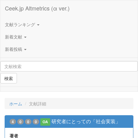
Ceek.jp Altmetrics (α ver.)
文献ランキング
新着文献
新着投稿
検索
ホーム
文献詳細
研究者にとっての「社会実装」
4
0
0
0
OA
著者