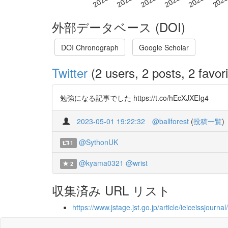
外部データベース (DOI)
DOI Chronograph
Google Scholar
Twitter
(2 users, 2 posts, 2 favori
勉強になる記事でした https://t.co/hEcXJXEIg4
2023-05-01 19:22:32
@ballforest
(
投稿一覧
)
@SythonUK
1
@kyama0321
@wrist
2
収集済み URL リスト
https://www.jstage.jst.go.jp/article/ieiceissjourna