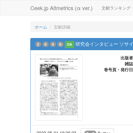
Ceek.jp Altmetrics (α ver.)
文献ランキング
ホーム
文献詳細
研究会インタビュー ソサイエ
2
0
0
0
OA
出版者
雑誌
巻号頁・発行日
2023-05-01 19:26:23