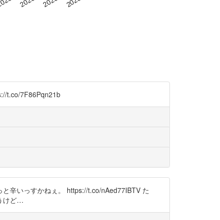
o/7F86Pqn21b
 https://t.co/nAed77IBTV た
うけど…