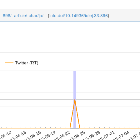
3_896/_article/-char/ja/
(
info:doi/10.14936/ieiej.33.896
)
Twitter (RT)
2023-07-01
2023-07-04
2023-07
-06-10
2
2023-06-13
2023-06-16
2023-06-19
2023-06-22
2023-06-25
2023-06-28