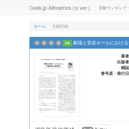
Ceek.jp Altmetrics (α ver.)
文献ランキング
ホーム
文献詳細
劇場と音楽ホールにおける
4
0
0
0
OA
著者
出版者
雑誌
巻号頁・発行日
2023-06-23 16:35:18