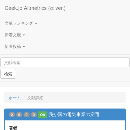
Ceek.jp Altmetrics (α ver.)
文献ランキング
新着文献
新着投稿
検索
ホーム
文献詳細
我が国の電気事業の変遷
2
0
0
0
OA
著者