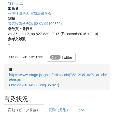
竹野 正二
出版者
一般社団法人 電気設備学会
雑誌
電気設備学会誌
(
ISSN:09100350
)
巻号頁・発行日
vol.35, no.12, pp.827-830, 2015 (Released:2015-12-10)
参考文献数
4
2023-08-01 13:16:33
Twitter
2 + 1
https://www.jstage.jst.go.jp/article/ieiej/35/12/35_827/_article/-
char/ja/
(
info:doi/10.14936/ieiej.35.827
)
言及状況
変動（ピーク前後）
変動（月別）
分布