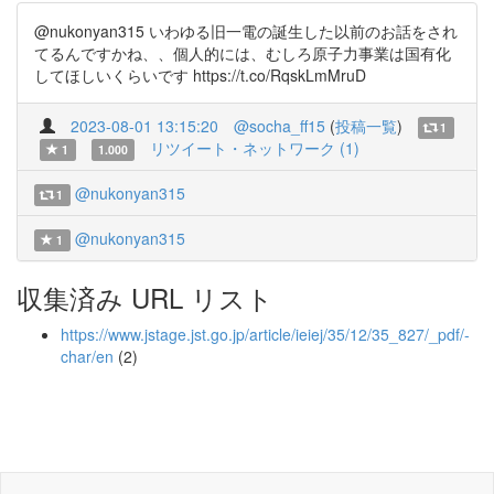
@nukonyan315 いわゆる旧一電の誕生した以前のお話をされ
てるんですかね、、個人的には、むしろ原子力事業は国有化
してほしいくらいです https://t.co/RqskLmMruD
2023-08-01 13:15:20
@socha_ff15
(
投稿一覧
)
1
リツイート・ネットワーク (1)
1
1.000
@nukonyan315
1
@nukonyan315
1
収集済み URL リスト
https://www.jstage.jst.go.jp/article/ieiej/35/12/35_827/_pdf/-
char/en
(2)