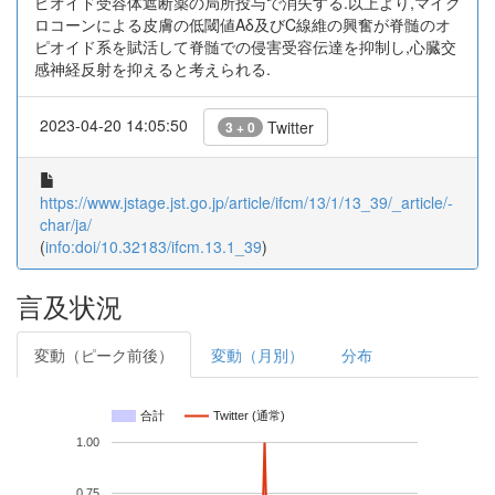
ピオイド受容体遮断薬の局所投与で消失する.以上より,マイク
ロコーンによる皮膚の低閾値Aδ及びC線維の興奮が脊髄のオ
ピオイド系を賦活して脊髄での侵害受容伝達を抑制し,心臓交
感神経反射を抑えると考えられる.
2023-04-20 14:05:50
Twitter
3 + 0
https://www.jstage.jst.go.jp/article/ifcm/13/1/13_39/_article/-
char/ja/
(
info:doi/10.32183/ifcm.13.1_39
)
言及状況
変動（ピーク前後）
変動（月別）
分布
合計
Twitter (通常)
1.00
0.75