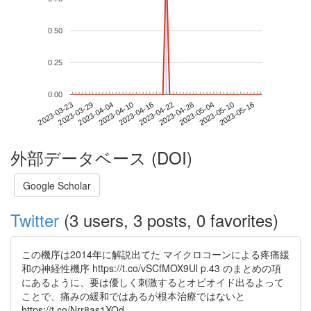
0.50
0.25
0.00
2023-05-10
2023-03-23
2023-04-10
2023-04-28
2023-05-16
2023-03-29
2023-04-16
2023-05-04
2023-04-04
2023-04-22
外部データベース (DOI)
Google Scholar
Twitter
(3 users, 3 posts, 0 favorites)
この機序は2014年に解説出てた マイクロコーンによる疼痛緩
和の神経性機序 https://t.co/vSCfMOX9Ul p.43 のまとめの項
にあるように、要は優しく刺激するとオピオイド出るよって
ことで、痛みの緩和ではあるが根本治療ではないと
https://t.co/Nrr8as1XOd