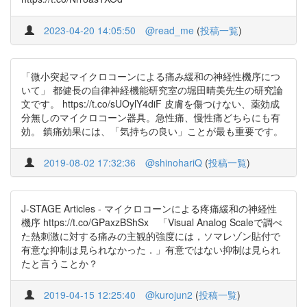
2023-04-20 14:05:50
@read_me
(
投稿一覧
)
「微小突起マイクロコーンによる痛み緩和の神経性機序につ
いて」 都健長の自律神経機能研究室の堀田晴美先生の研究論
文です。 https://t.co/sUOylY4diF 皮膚を傷つけない、薬効成
分無しのマイクロコーン器具。急性痛、慢性痛どちらにも有
効。 鎮痛効果には、「気持ちの良い」ことが最も重要です。
2019-08-02 17:32:36
@shinohariQ
(
投稿一覧
)
J-STAGE Articles - マイクロコーンによる疼痛緩和の神経性
機序 https://t.co/GPaxzBShSx 「Visual Analog Scaleで調べ
た熱刺激に対する痛みの主観的強度には，ソマレゾン貼付で
有意な抑制は見られなかった．」有意ではない抑制は見られ
たと言うことか？
2019-04-15 12:25:40
@kurojun2
(
投稿一覧
)