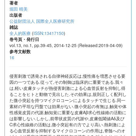
著者
堀田 晴美
出版者
公益財団法人 国際全人医療研究所
雑誌
全人的医療
(
ISSN:13417150
)
巻号頁・発行日
vol.13, no.1, pp.39-45, 2014-12-25 (Released:2019-04-09)
参考文献数
16
侵害刺激で誘発される自律神経反応は,慢性痛を増悪させる要
因の一つである.従って,その制御は臨床的に重要である.我々
は,軽い皮膚タッチが熱侵害刺激による心血管反射を抑制し得
ることをヒトと動物で見出した.その効果は,規則正しく配列し
た微小突起を持つマイクロコーンによるタッチで生じる.同一
素材の平坦な円盤では効果がない.微小突起の有無は,触覚や体
性感覚皮質の代謝,触知覚に重要な皮膚Aβ求心性線維の活動に
は影響しない.しかし,前帯状皮質の代謝や,皮膚低閾値Aδ及び
C求心性線維の活動は,微小突起有の方でより高い.熱刺激によ
る心血管反射を抑制するマイクロコーンの作用は,脊髄へのオ