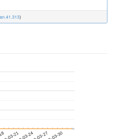
kan.41.313
)
-18
019-03-21
2019-03-24
2019-03-27
2019-03-30