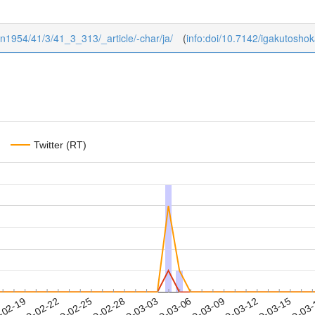
kan1954/41/3/41_3_313/_article/-char/ja/
(
info:doi/10.7142/igakutosho
Twitter (RT)
2019-03-12
2019-03-15
2019-03
-02-19
2
2019-02-22
2019-02-25
2019-02-28
2019-03-03
2019-03-06
2019-03-09