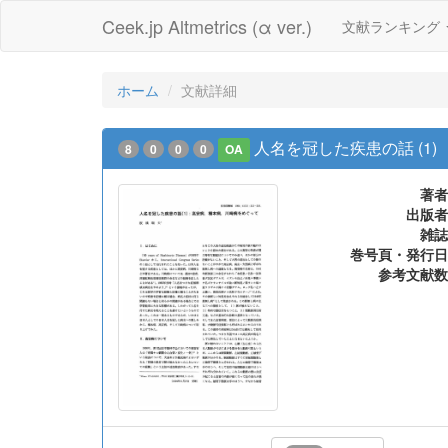
Ceek.jp Altmetrics (α ver.)
文献ランキング
ホーム
文献詳細
人名を冠した疾患の話 (1)
8
0
0
0
OA
著者
出版者
雑誌
巻号頁・発行日
参考文献数