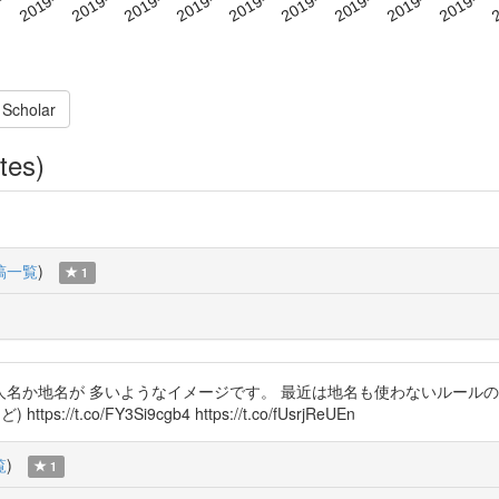
 Scholar
tes)
稿一覧
)
1
確かに昔の病名は人名か地名が 多いようなイメージです。 最近は地名も使わないル
.co/FY3Si9cgb4 https://t.co/fUsrjReUEn
覧
)
1