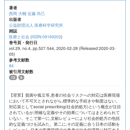
著者
西岡 大輔
近藤 尚己
出版者
公益財団法人 医療科学研究所
雑誌
医療と社会
(
ISSN:09169202
)
巻号頁・発行日
vol.29, no.4, pp.527-544, 2020-02-28 (Released:2020-03-
05)
参考文献数
84
被引用文献数
13
6
【背景】貧困や孤立等,患者の社会リスクへの対応は医療現場
において不可欠とされながら,標準的な手続きや制度はない。
対応策としてsocial prescribing(社会的処方)という概念が注目
されているが,明確な定義やその効果についてはまとめられて
いない。そこで第一に,文献レビューにより社会的処方の包括
的な定義づけを試みた。第二に,その定義に合う日本の活動を
レビューし,日本の医療現場での患者の社会的課題に対応する