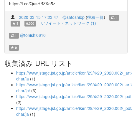
https://t.co/QusHBZKo5z
2020-03-15 17:23:47
@satoshibp
(
投稿一覧
)
1
リツイート・ネットワーク (1)
4
0.000
@tonishi0610
1
0
収集済み URL リスト
https://www.jstage.jst.go.jp/article/iken/29/4/29_2020.002/_arti
char/ja
(1)
https://www.jstage.jst.go.jp/article/iken/29/4/29_2020.002/_arti
char/ja/
(6)
https://www.jstage.jst.go.jp/article/iken/29/4/29_2020.002/_pdf
(2)
https://www.jstage.jst.go.jp/article/iken/29/4/29_2020.002/_pdf
char/ja
(1)