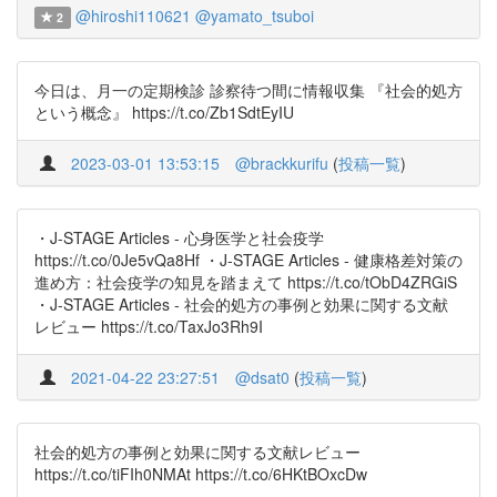
@hiroshi110621
@yamato_tsuboi
2
今日は、月一の定期検診 診察待つ間に情報収集 『社会的処方
という概念』 https://t.co/Zb1SdtEyIU
2023-03-01 13:53:15
@brackkurifu
(
投稿一覧
)
・J-STAGE Articles - 心身医学と社会疫学
https://t.co/0Je5vQa8Hf ・J-STAGE Articles - 健康格差対策の
進め方：社会疫学の知見を踏まえて https://t.co/tObD4ZRGiS
・J-STAGE Articles - 社会的処方の事例と効果に関する文献
レビュー https://t.co/TaxJo3Rh9I
2021-04-22 23:27:51
@dsat0
(
投稿一覧
)
社会的処方の事例と効果に関する文献レビュー
https://t.co/tiFIh0NMAt https://t.co/6HKtBOxcDw