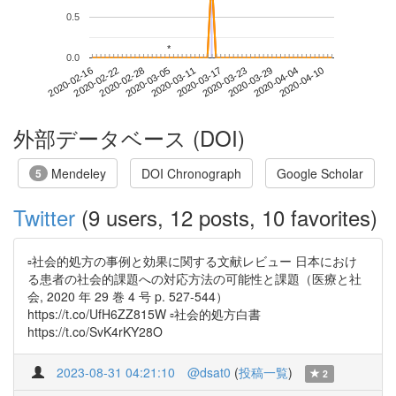
0.5
*
*
0.0
2020-04-04
2020-02-16
2020-03-05
2020-03-23
2020-04-10
2020-02-22
2020-03-11
2020-03-29
2020-02-28
2020-03-17
外部データベース (DOI)
Mendeley
DOI Chronograph
Google Scholar
5
Twitter
(9 users, 12 posts, 10 favorites)
▫️社会的処方の事例と効果に関する文献レビュー 日本におけ
る患者の社会的課題への対応方法の可能性と課題（医療と社
会, 2020 年 29 巻 4 号 p. 527-544）
https://t.co/UfH6ZZ815W ▫️社会的処方白書
https://t.co/SvK4rKY28O
2023-08-31 04:21:10
@dsat0
(
投稿一覧
)
2