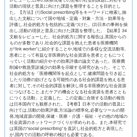
活動の現状と普及に向けた課題を整理することを目的とし
た。【方法】(1)Social prescribing等をキーワードに検索し抽
出した文献について国や地域・定義・対象・方法・効果等を
評価し,社会的処方を包括的に定義づけた。(2)日本の事例を抽
出し,活動の現状と普及に向けた課題を整理した。【結果】34
文献をレビューした。社会的処方に関する報告は,英国からの
ものが多数であり,社会的な課題を抱えた患者を医療機関
が“link worker”に紹介することや,地域での多様な交流活動等,
患者にとって有益な非医療的な社会資源を患者とともにつく
っていく活動の紹介やその効果評価の論文であった。医療費
削減や救急受診減少の効果を示唆する研究があった。そこで,
社会的処方を「医療機関等を起点として,健康問題を引き起こ
したり治療の妨げとなる可能性のある社会的課題を抱える患
者に対して,その社会的課題を解決し得る非医療的な社会資源
につなげること,またケアの機会となる社会資源を患者ととも
につくる活動」と定義した。この定義に合致する活動の報告
は日本国内でも観察された。【考察】日本での活動の普及に
向けては,活動の効果評価,方法論の標準化,必要なツールの開
発,地域資源の開発,保健・医療・介護・福祉・その他の地域の
社会資源のネットワークづくりが求められる。また,本研究で
は英国の“social prescribing”を直訳し社会的処方と表現した
が,国内での活動の呼称の検討も必要である。