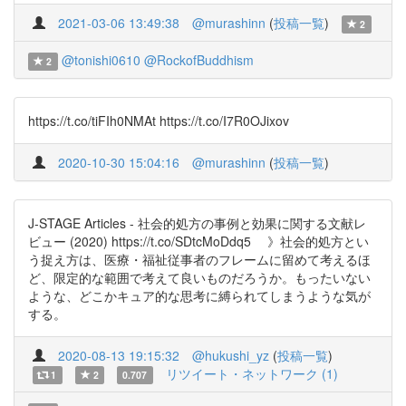
2021-03-06 13:49:38
@murashinn
(
投稿一覧
)
2
@tonishi0610
@RockofBuddhism
2
https://t.co/tiFIh0NMAt https://t.co/I7R0OJixov
2020-10-30 15:04:16
@murashinn
(
投稿一覧
)
J-STAGE Articles - 社会的処方の事例と効果に関する文献レ
ビュー (2020) https://t.co/SDtcMoDdq5 》社会的処方とい
う捉え方は、医療・福祉従事者のフレームに留めて考えるほ
ど、限定的な範囲で考えて良いものだろうか。もったいない
ような、どこかキュア的な思考に縛られてしまうような気が
する。
2020-08-13 19:15:32
@hukushi_yz
(
投稿一覧
)
リツイート・ネットワーク (1)
1
2
0.707