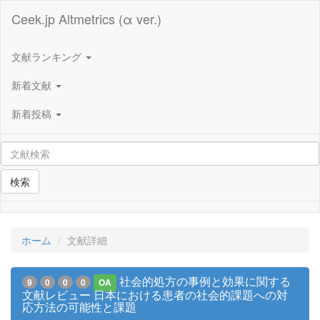
Ceek.jp Altmetrics (α ver.)
文献ランキング
新着文献
新着投稿
検索
ホーム
文献詳細
社会的処方の事例と効果に関する
9
0
0
0
OA
文献レビュー 日本における患者の社会的課題への対
応方法の可能性と課題