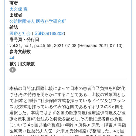
著者
大久保 豪
出版者
公益財団法人 医療科学研究所
雑誌
医療と社会
(
ISSN:09169202
)
巻号頁・発行日
vol.31, no.1, pp.45-59, 2021-07-08 (Released:2021-07-13)
参考文献数
44
被引用文献数
1
本稿の目的は,国際比較によって日本の患者自己負担を相対化
させ,その特徴を明らかにすることである。比較の対象国とし
て,日本と同様に社会保険方式を採っているドイツ及びフラン
ス,税方式を採っている代表的な国であるイギリスの3ヵ国を
選択した。本稿ではまず各国の医療制度(医療提供制度及び医
療財政制度)の仕組みと特徴を記述し,その後に患者自己負担
について,4ヵ国共通の視点(a.年齢,b.所得,c.疾患・障害,d.高額
医療費,e.医薬品,f.入院・外来,g.受診経路)で整理した。4ヵ国