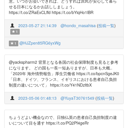
意。いつかお会いできれば、どうすれば庶民が安心して暮ら
せる日本になるかお話ししましょう。
https://t.co/ZRaExCLffd https://t.co/bYiqHo1lBR
2023-05-27 21:14:39
@hondo_masahisa
(
投稿一覧
)
1
@HJZpen85RG6yxWg
1
@yackspharm2 背景となる各国の社会保障制度も見ると参考
になります。 どの国も一長一短ありますが、日本も大概..
「2020年 海外情勢報告」厚生労働省 https://t.co/bpcnSgeJK0
「日本、ドイツ、フランス、イギリスにおける患者自己負担
制度の違いについて」 https://t.co/Y41NDzltbX
2023-05-06 01:48:13
@YuyaT30761549
(
投稿一覧
)
ちょうどよい機会なので、日独仏英の患者自己負担制度の違
いについて目を通す https://t.co/PQ2Pf4geRr