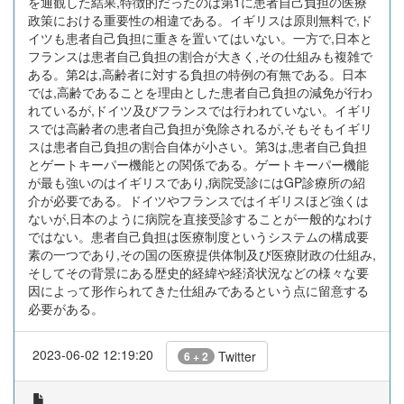
を通観した結果,特徴的だったのは第1に患者自己負担の医療
政策における重要性の相違である。イギリスは原則無料で,ド
イツも患者自己負担に重きを置いてはいない。一方で,日本と
フランスは患者自己負担の割合が大きく,その仕組みも複雑で
ある。第2は,高齢者に対する負担の特例の有無である。日本
では,高齢であることを理由とした患者自己負担の減免が行わ
れているが,ドイツ及びフランスでは行われていない。イギリ
スでは高齢者の患者自己負担が免除されるが,そもそもイギリ
スは患者自己負担の割合自体が小さい。第3は,患者自己負担
とゲートキーパー機能との関係である。ゲートキーパー機能
が最も強いのはイギリスであり,病院受診にはGP診療所の紹
介が必要である。ドイツやフランスではイギリスほど強くは
ないが,日本のように病院を直接受診することが一般的なわけ
ではない。患者自己負担は医療制度というシステムの構成要
素の一つであり,その国の医療提供体制及び医療財政の仕組み,
そしてその背景にある歴史的経緯や経済状況などの様々な要
因によって形作られてきた仕組みであるという点に留意する
必要がある。
2023-06-02 12:19:20
Twitter
6 + 2