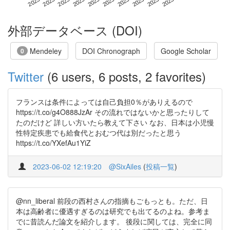
外部データベース (DOI)
Mendeley
DOI Chronograph
Google Scholar
0
Twitter
(6 users, 6 posts, 2 favorites)
フランスは条件によっては自己負担0％がありえるので
https://t.co/g4O888JzAr その流れではないかと思ったりして
たのだけど 詳しい方いたら教えて下さい なお、日本は小児慢
性特定疾患でも給食代とおむつ代は別だったと思う
https://t.co/YXefAu1YiZ
2023-06-02 12:19:20
@SixAiles
(
投稿一覧
)
@nn_liberal 前段の西村さんの指摘もごもっとも。ただ、日
本は高齢者に優遇すぎるのは研究でも出てるのよね。参考ま
でに昔読んだ論文を紹介します。 後段に関しては、完全に同