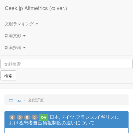
Ceek.jp Altmetrics (α ver.)
文献ランキング
新着文献
新着投稿
検索
ホーム
文献詳細
日本,ドイツ,フランス,イギリスに
6
0
0
0
OA
おける患者自己負担制度の違いについて