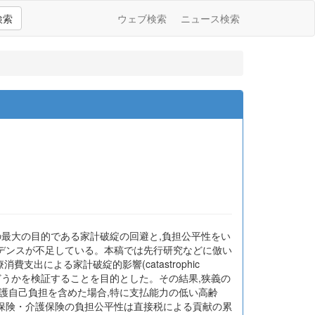
検索
ウェブ検索
ニュース検索
の最大の目的である家計破綻の回避と,負担公平性をい
デンスが不足している。本稿では先行研究などに倣い
出による家計破綻的影響(catastrophic
かどうかを検証することを目的とした。その結果,狭義の
護自己負担を含めた場合,特に支払能力の低い高齢
保険・介護保険の負担公平性は直接税による貢献の累