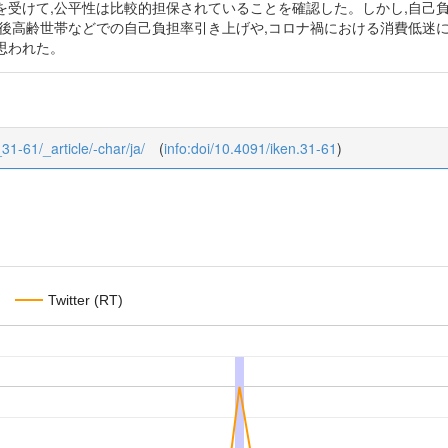
を受けて,公平性は比較的担保されていることを確認した。しかし,自己
今後高齢世帯などでの自己負担率引き上げや,コロナ禍における消費低迷
思われた。
_31-61/_article/-char/ja/
(
info:doi/10.4091/iken.31-61
)
Twitter (RT)