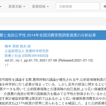
新着文献
新着投稿
響と負担公平性 2014年全国消費実態調査個票の分析結果
橋本 英樹
徳永 睦
公益財団法人 医療科学研究所
医療と社会
(
ISSN:09169202
)
vol.31, no.1, pp.61-70, 2021-07-08 (Released:2021-07-13)
17
続可能性を議論する際,費用抑制の議論が優先される中,公的皆保険制度
論を科学的に行う必要が強まっている。しかし近年の状況に関するエビ
票データを用いて,公的医療保険と介護保険の自己負担,より広い保健医療消費支
,医療費・介護費の負担が世帯の貢献能力を鑑みて公平性が担保されている
ぼす家計破綻的影響は限定的ではあるが,より広い保健医療消費支出や介
破綻的支払は17%程度の世帯に見られることを確認した。また公的医療