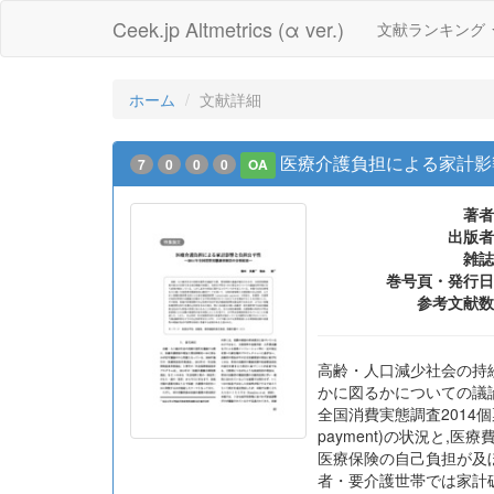
Ceek.jp Altmetrics (α ver.)
文献ランキング
ホーム
文献詳細
医療介護負担による家計影
7
0
0
0
OA
著者
出版者
雑誌
巻号頁・発行日
参考文献数
高齢・人口減少社会の持
かに図るかについての議
全国消費実態調査2014個
payment)の状況と
医療保険の自己負担が及
者・要介護世帯では家計