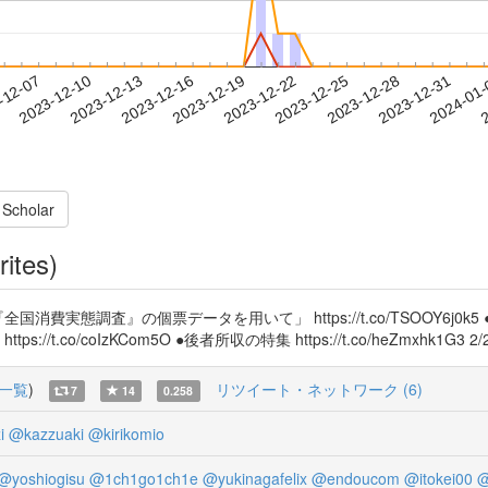
2023-12-28
2023-12-31
2024-01
-12-07
2
2023-12-10
2023-12-13
2023-12-16
2023-12-19
2023-12-22
2023-12-25
 Scholar
rites)
消費実態調査』の個票データを用いて」 https://t.co/TSOOY6j0
.co/coIzKCom5O ●後者所収の特集 https://t.co/heZmxhk1G3 2/
一覧
)
リツイート・ネットワーク (6)
7
14
0.258
i
@kazzuaki
@kirikomio
@yoshiogisu
@1ch1go1ch1e
@yukinagafelix
@endoucom
@itokei00
@