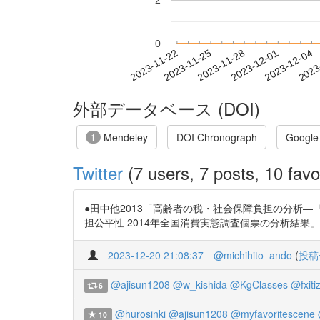
2
0
2023-11-28
2023-12-01
2023-12-04
2023
2023-11-22
2023-11-25
外部データベース (DOI)
Mendeley
DOI Chronograph
Google
1
Twitter
(7 users, 7 posts, 10 favo
●田中他2013「高齢者の税・社会保障負担の分析―『全国
担公平性 2014年全国消費実態調査個票の分析結果」 https://t
2023-12-20 21:08:37
@michihito_ando
(
投稿
@ajisun1208
@w_kishida
@KgClasses
@fxitiz
6
@hurosinki
@ajisun1208
@myfavoritescene
10